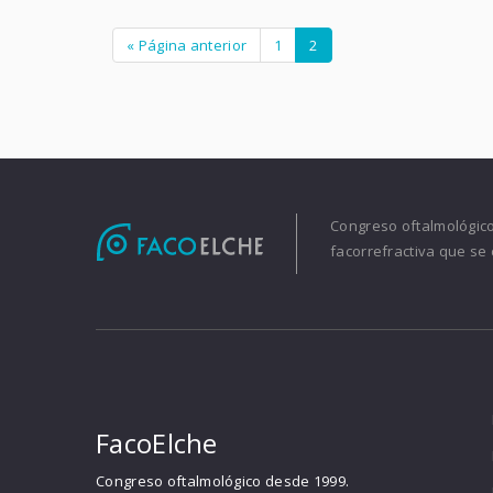
« Página anterior
1
2
Congreso oftalmológico 
facorrefractiva que se 
FacoElche
Congreso oftalmológico desde 1999.