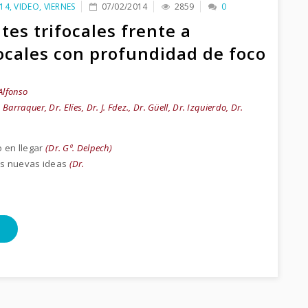
14
,
VIDEO
,
VIERNES
07/02/2014
2859
0
tes trifocales frente a
ocales con profundidad de foco
Alfonso
 Barraquer, Dr. Elíes, Dr. J. Fdez., Dr. Güell, Dr. Izquierdo, Dr.
o en llegar
(Dr. Gª. Delpech)
as nuevas ideas
(Dr.