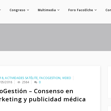
Congreso
Multimedia
Foro FacoElche
Co
18
,
ACTIVIDADES SATÉLITE
,
FACOGESTION
,
VIDEO
/05/2018
2584
0
oGestión – Consenso en
keting y publicidad médica