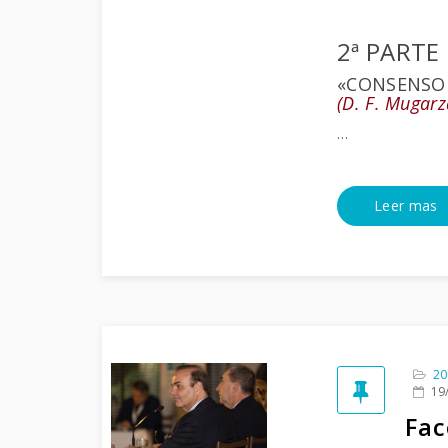
2ª PARTE
«CONSENSO 
(D. F. Mugarz
…
Leer mas
20
19
Fac