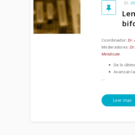
20
Len
bif
Coordinador:
Dr. 
Moderadores:
Dr.
Mendicute
De lo últim
Avanzan l
…
Leer mas