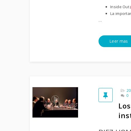
Inside Out
La importa
…
Leer mas
20
0
Los
ins