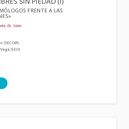
RES SIN PIEDAD (I)
MÓLOGOS FRENTE A LAS
NES»
nte, Dr. Soler
S
nso (SECOIR)
-Vega (SEO)