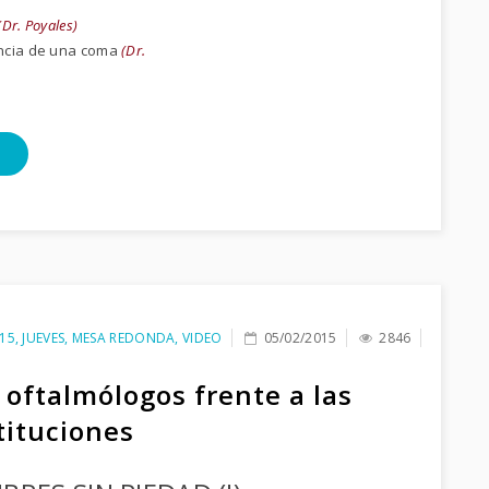
(Dr. Poyales)
ncia de una coma
(Dr.
15
,
JUEVES
,
MESA REDONDA
,
VIDEO
05/02/2015
2846
 oftalmólogos frente a las
tituciones