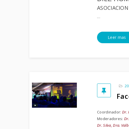
ASOCIACION
…
Leer mas
20
Fac
Coordinador:
Dr.
Moderadores:
Dr
Dr. Silva, Dra. Val