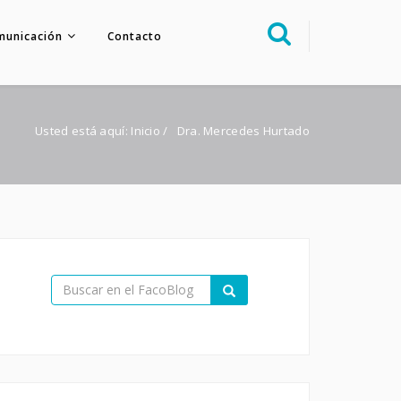
municación
Contacto
Sobre nosotros
Congreso
Usted está aquí:
Inicio
/
Dra. Mercedes Hurtado
Multimedia
Foro FacoElche
Comunicación
Contacto