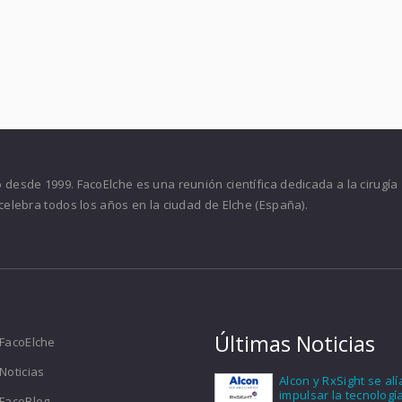
desde 1999. FacoElche es una reunión científica dedicada a la cirugía
celebra todos los años en la ciudad de Elche (España).
Últimas Noticias
FacoElche
Noticias
Alcon y RxSight se al
impulsar la tecnologí
FacoBlog