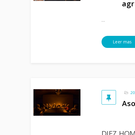
agr
…
Leer mas
20
Aso
DIEZ HOM