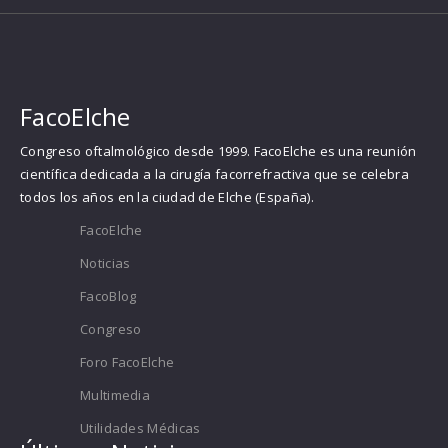
FacoElche
Congreso oftalmológico desde 1999. FacoElche es una reunión
científica dedicada a la cirugía facorrefractiva que se celebra
todos los años en la ciudad de Elche (España).
FacoElche
Noticias
FacoBlog
Congreso
Foro FacoElche
Multimedia
Utilidades Médicas