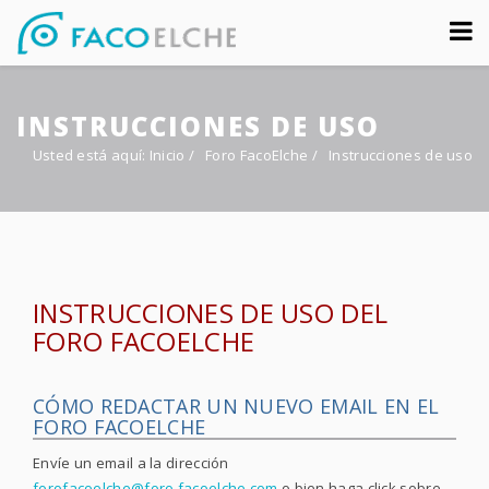
Sobre nosotros
INSTRUCCIONES DE USO
Congreso
Usted está aquí:
Inicio
/
Foro FacoElche /
Instrucciones de uso
Multimedia
Foro FacoElche
Comunicación
INSTRUCCIONES DE USO DEL
Contacto
FORO FACOELCHE
CÓMO REDACTAR UN NUEVO EMAIL EN EL
FORO FACOELCHE
Envíe un email a la dirección
forofacoelche@foro.facoelche.com
o bien haga click sobre