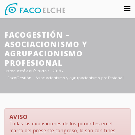
Sobre nosotros
FACOGESTIÓN –
Congreso
ASOCIACIONISMO Y
Multimedia
AGRUPACIONISMO
PROFESIONAL
Foro FacoElche
Usted está aquí:
Inicio
/
2018
/
Comunicación
FacoGestión – Asociacionismo y agrupacionismo profesional
Contacto
AVISO
Todas las exposiciones de los ponentes en el
marco del presente congreso, lo son con fines