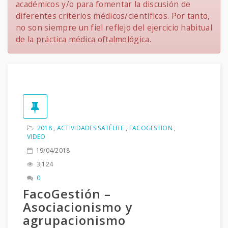
académicos y/o para fomentar la discusión de
diferentes criterios médicos/científicos. Por tanto,
no son siempre un fiel reflejo del ejercicio habitual
de la práctica médica oftalmológica.
2018
,
ACTIVIDADES SATÉLITE
,
FACOGESTION
,
VIDEO
19/04/2018
3,124
0
FacoGestión –
Asociacionismo y
agrupacionismo