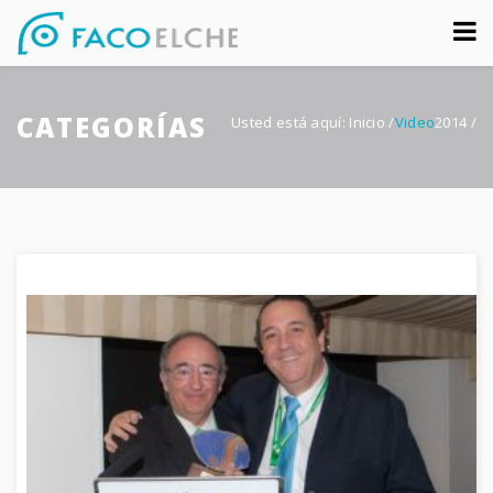
Sobre nosotros
CATEGORÍAS
Congreso
Usted está aquí:
Inicio
/
Video
2014
/
Multimedia
Foro FacoElche
Comunicación
Contacto