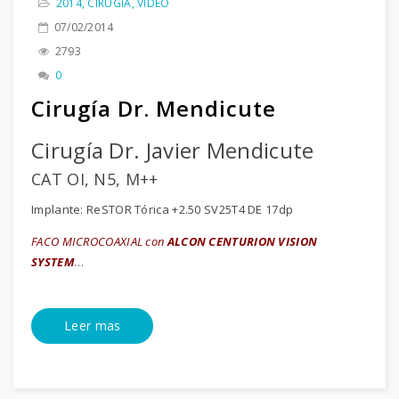
2014
,
CIRUGÍA
,
VIDEO
07/02/2014
2793
0
Cirugía Dr. Mendicute
Cirugía Dr. Javier Mendicute
CAT OI, N5, M++
Implante: ReSTOR Tórica +2.50 SV25T4 DE 17dp
FACO MICROCOAXIAL con
ALCON CENTURION VISION
SYSTEM
…
Leer mas