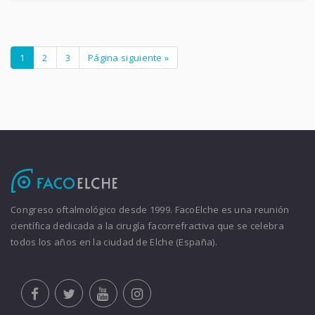
1
2
3
Página siguiente »
Congreso oftalmológico desde 1999. FacoElche es una reunión
científica dedicada a la cirugía facorrefractiva que se celebra
todos los años en la ciudad de Elche (España).