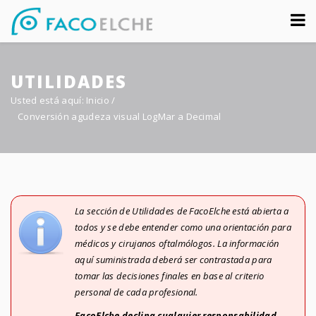
Sobre nosotros
UTILIDADES
Congreso
Usted está aquí:
Inicio
/
Multimedia
Conversión agudeza visual LogMar a Decimal
Foro FacoElche
Comunicación
La sección de Utilidades de FacoElche está abierta a
Contacto
todos y se debe entender como una orientación para
médicos y cirujanos oftalmólogos. La información
aquí suministrada deberá ser contrastada para
tomar las decisiones finales en base al criterio
personal de cada profesional.
FacoElche declina cualquier responsabilidad