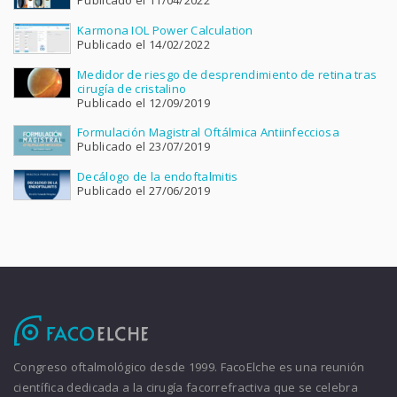
Karmona IOL Power Calculation
Publicado el 14/02/2022
Medidor de riesgo de desprendimiento de retina tras
cirugía de cristalino
Publicado el 12/09/2019
Formulación Magistral Oftálmica Antiinfecciosa
Publicado el 23/07/2019
Decálogo de la endoftalmitis
Publicado el 27/06/2019
Congreso oftalmológico desde 1999. FacoElche es una reunión
científica dedicada a la cirugía facorrefractiva que se celebra