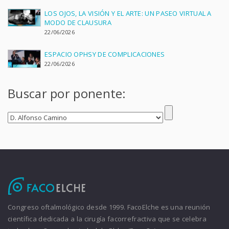
LOS OJOS, LA VISIÓN Y EL ARTE: UN PASEO VIRTUAL A
MODO DE CLAUSURA
22/06/2026
ESPACIO OPHSY DE COMPLICACIONES
22/06/2026
Buscar por ponente:
Congreso oftalmológico desde 1999. FacoElche es una reunión
científica dedicada a la cirugía facorrefractiva que se celebra