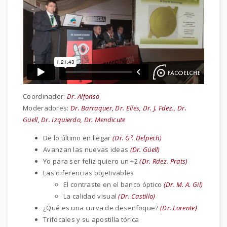
Coordinador:
Dr. Alfonso
Moderadores:
Dr. Barraquer, Dr. Elíes, Dr. J. Fdez., Dr.
Güell, Dr. Izquierdo, Dr. Mendicute
De lo último en llegar
(Dr. Gª. Delpech)
Avanzan las nuevas ideas
(Dr. Güell)
Yo para ser feliz quiero un +2
(Dr. Rdez. Prats)
Las diferencias objetivables
El contraste en el banco óptico
(Dr. M. A. Gil)
La calidad visual
(Dr. Castillo)
¿Qué es una curva de desenfoque?
(Dr. Lorente)
Trifocales y su apostilla tórica