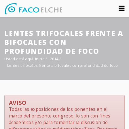
Sobre nosotros
LENTES TRIFOCALES FRENTE A
Congreso
BIFOCALES CON
Multimedia
PROFUNDIDAD DE FOCO
Usted está aquí:
Inicio
/
2014
/
Foro FacoElche
Lentes trifocales frente a bifocales con profundidad de foco
Comunicación
Contacto
AVISO
Todas las exposiciones de los ponentes en el
marco del presente congreso, lo son con fines
académicos y/o para fomentar la discusión de