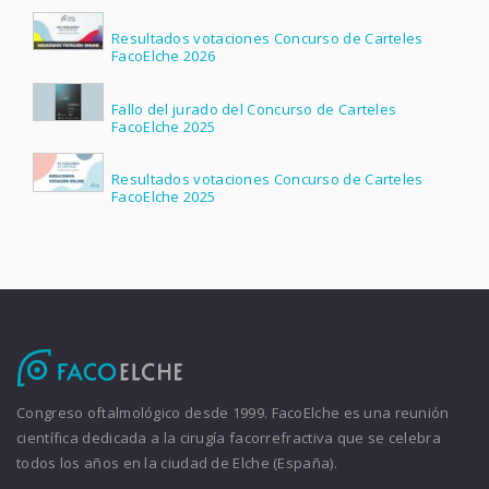
Resultados votaciones Concurso de Carteles
FacoElche 2026
Fallo del jurado del Concurso de Carteles
FacoElche 2025
Resultados votaciones Concurso de Carteles
FacoElche 2025
Congreso oftalmológico desde 1999. FacoElche es una reunión
científica dedicada a la cirugía facorrefractiva que se celebra
todos los años en la ciudad de Elche (España).