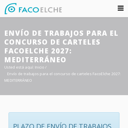
Sobre nosotros
ENVÍO DE TRABAJOS PARA EL
Congreso
CONCURSO DE CARTELES
Multimedia
FACOELCHE 2027:
MEDITERRÁNEO
Foro FacoElche
Usted está aquí:
Inicio
/
Comunicación
Envío de trabajos para el concurso de carteles FacoElche 2027:
MEDITERRÁNEO
Contacto
PLAZO DE ENVÍO DE TRABAJOS