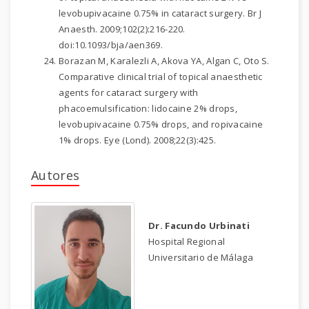
levobupivacaine 0.75% in cataract surgery. Br J
Anaesth. 2009;102(2):216-220.
doi:10.1093/bja/aen369.
Borazan M, Karalezli A, Akova YA, Algan C, Oto S.
Comparative clinical trial of topical anaesthetic
agents for cataract surgery with
phacoemulsification: lidocaine 2% drops,
levobupivacaine 0.75% drops, and ropivacaine
1% drops. Eye (Lond). 2008;22(3):425.
Autores
Dr. Facundo Urbinati
Hospital Regional
Universitario de Málaga