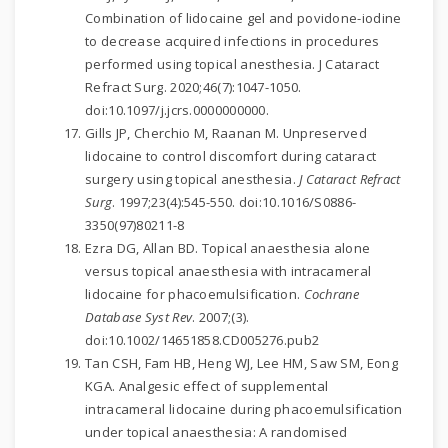
Combination of lidocaine gel and povidone-iodine
to decrease acquired infections in procedures
performed using topical anesthesia. J Cataract
Refract Surg. 2020;46(7):1047-1050.
doi:10.1097/j.jcrs.0000000000.
Gills JP, Cherchio M, Raanan M. Unpreserved
lidocaine to control discomfort during cataract
surgery using topical anesthesia.
J Cataract Refract
Surg
. 1997;23(4):545-550. doi:10.1016/S0886-
3350(97)80211-8
Ezra DG, Allan BD. Topical anaesthesia alone
versus topical anaesthesia with intracameral
lidocaine for phacoemulsification.
Cochrane
Database Syst Rev
. 2007;(3).
doi:10.1002/14651858.CD005276.pub2
Tan CSH, Fam HB, Heng WJ, Lee HM, Saw SM, Eong
KGA. Analgesic effect of supplemental
intracameral lidocaine during phacoemulsification
under topical anaesthesia: A randomised