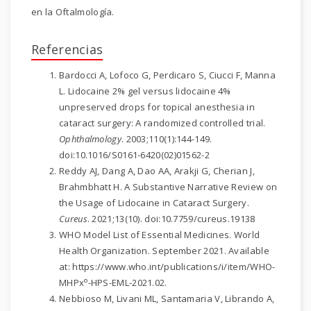
en la Oftalmología.
Referencias
Bardocci A, Lofoco G, Perdicaro S, Ciucci F, Manna
L. Lidocaine 2% gel versus lidocaine 4%
unpreserved drops for topical anesthesia in
cataract surgery: A randomized controlled trial.
Ophthalmology
. 2003;110(1):144-149.
doi:10.1016/S0161-6420(02)01562-2
Reddy AJ, Dang A, Dao AA, Arakji G, Cherian J,
Brahmbhatt H. A Substantive Narrative Review on
the Usage of Lidocaine in Cataract Surgery.
Cureus
. 2021;13(10). doi:10.7759/cureus.19138
WHO Model List of Essential Medicines. World
Health Organization. September 2021. Available
at: https://www.who.int/publications/i/item/WHO-
o
MHPx
-HPS-EML-2021.02.
Nebbioso M, Livani ML, Santamaria V, Librando A,