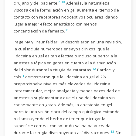
2
,
10
cirujano y del paciente.
Además, la naturaleza
viscosa de la formulación en gel aumenta el tiempo de
contacto con receptores nociceptivos oculares, dando
lugar a mejor efecto anestésico con menos
11
concentración de fármaco.
Page MA y Fraunfelder FW describieron en una revisión,
la cual incluía numerosos ensayos clínicos, que la
lidocaína en gel es tan efectiva o incluso superior a la
anestesia tópica en gotas en cuanto a la disminución
12
del dolor durante la cirugía de cataratas.
Bardoci y
1
cols.
demostraron que la lidocaína en gel al 2%
proporcionaba niveles más elevados de lidocaína
intracamerular, mejor analgesia y menos necesidad de
anestesia suplementaria que el uso de lidocaína sin
conservante en gotas. Además, la anestesia en gel
permite una visión clara del campo quirúrgico evitando
o disminuyendo el hecho de tener que irrigar la
superficie corneal con solución salina balanceada
13
durante la cirugía disminuyendo así distracciones.
Sin