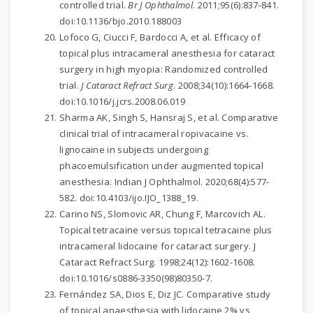
controlled trial.
Br J Ophthalmol
. 2011;95(6):837-841.
doi:10.1136/bjo.2010.188003
Lofoco G, Ciucci F, Bardocci A, et al. Efficacy of
topical plus intracameral anesthesia for cataract
surgery in high myopia: Randomized controlled
trial.
J Cataract Refract Surg
. 2008;34(10):1664-1668.
doi:10.1016/j.jcrs.2008.06.019
Sharma AK, Singh S, Hansraj S, et al. Comparative
clinical trial of intracameral ropivacaine vs.
lignocaine in subjects undergoing
phacoemulsification under augmented topical
anesthesia. Indian J Ophthalmol. 2020;68(4):577-
582. doi:10.4103/ijo.IJO_1388_19.
Carino NS, Slomovic AR, Chung F, Marcovich AL.
Topical tetracaine versus topical tetracaine plus
intracameral lidocaine for cataract surgery. J
Cataract Refract Surg. 1998;24(12):1602-1608.
doi:10.1016/s0886-3350(98)80350-7.
Fernández SA, Dios E, Diz JC. Comparative study
of topical anaesthesia with lidocaine 2% vs