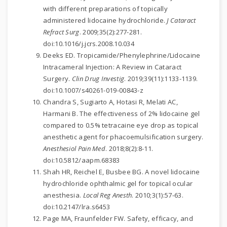
with different preparations of topically
administered lidocaine hydrochloride.
J Cataract
Refract Surg
. 2009;35(2):277-281.
doi:10.1016/j.jcrs.2008.10.034
Deeks ED. Tropicamide/Phenylephrine/Lidocaine
Intracameral Injection: A Review in Cataract
Surgery.
Clin Drug Investig
. 2019;39(11):1133-1139.
doi:10.1007/s40261-019-00843-z
Chandra S, Sugiarto A, Hotasi R, Melati AC,
Harmani B. The effectiveness of 2% lidocaine gel
compared to 0.5% tetracaine eye drop as topical
anesthetic agent for phacoemulsification surgery.
Anesthesiol Pain Med
. 2018;8(2):8-11.
doi:10.5812/aapm.68383
Shah HR, Reichel E, Busbee BG. A novel lidocaine
hydrochloride ophthalmic gel for topical ocular
anesthesia.
Local Reg Anesth
. 2010;3(1):57-63.
doi:10.2147/lra.s6453
Page MA, Fraunfelder FW. Safety, efficacy, and