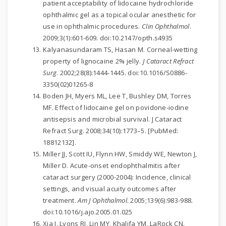
patient acceptability of lidocaine hydrochloride
ophthalmic gel as a topical ocular anesthetic for
use in ophthalmic procedures.
Clin Ophthalmol
.
2009;3(1):601-609. doi:10.2147/opth.s4935
Kalyanasundaram TS, Hasan M. Corneal-wetting
property of lignocaine 2% jelly.
J Cataract Refract
Surg
. 2002;28(8):1444-1445. doi:10.1016/S0886-
3350(02)01265-8
Boden JH, Myers ML, Lee T, Bushley DM, Torres
MF. Effect of lidocaine gel on povidone-iodine
antisepsis and microbial survival. J Cataract
Refract Surg. 2008;34(10):1773–5. [PubMed:
18812132].
Miller JJ, Scott IU, Flynn HW, Smiddy WE, Newton J,
Miller D. Acute-onset endophthalmitis after
cataract surgery (2000-2004): Incidence, clinical
settings, and visual acuity outcomes after
treatment.
Am J Ophthalmol
. 2005;139(6):983-988.
doi:10.1016/j.ajo.2005.01.025
Xia J, Lyons RJ, Lin MY, Khalifa YM, LaRock CN.