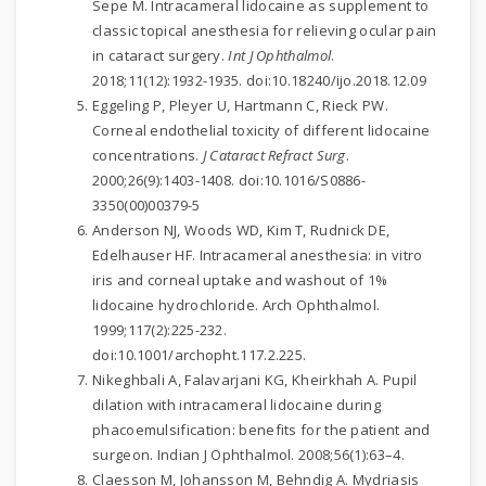
Sepe M. Intracameral lidocaine as supplement to
classic topical anesthesia for relieving ocular pain
in cataract surgery.
Int J Ophthalmol
.
2018;11(12):1932-1935. doi:10.18240/ijo.2018.12.09
Eggeling P, Pleyer U, Hartmann C, Rieck PW.
Corneal endothelial toxicity of different lidocaine
concentrations.
J Cataract Refract Surg
.
2000;26(9):1403-1408. doi:10.1016/S0886-
3350(00)00379-5
Anderson NJ, Woods WD, Kim T, Rudnick DE,
Edelhauser HF. Intracameral anesthesia: in vitro
iris and corneal uptake and washout of 1%
lidocaine hydrochloride. Arch Ophthalmol.
1999;117(2):225-232.
doi:10.1001/archopht.117.2.225.
Nikeghbali A, Falavarjani KG, Kheirkhah A. Pupil
dilation with intracameral lidocaine during
phacoemulsification: benefits for the patient and
surgeon. Indian J Ophthalmol. 2008;56(1):63–4.
Claesson M, Johansson M, Behndig A. Mydriasis