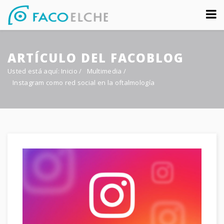
Sobre nosotros
ARTÍCULO DEL FACOBLOG
Congreso
Usted está aquí:
Inicio
/
Multimedia
/
Multimedia
Instagram como red social en la oftalmología
Foro FacoElche
Comunicación
Contacto