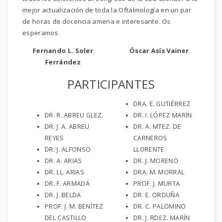
mejor actualización de toda la Oftalmología en un par
de horas de docencia amena e interesante. Os
esperamos.
Fernando L. Soler
Óscar Asís Vainer
Ferrández
PARTICIPANTES
DRA. E. GUTIÉRREZ
DR. R. ABREU GLEZ.
DR. I. LÓPEZ MARÍN
DR. J. A. ABREU
DR. A. MTEZ. DE
REYES
CARNEROS
DR. J. ALFONSO
LLORENTE
DR. A. ARIAS
DR. J. MORENO
DR. LL. ARIAS
DRA. M. MORRAL
DR. F. ARMADÁ
PROF. J. MURTA
DR. J. BELDA
DR. E. ORDUÑA
PROF. J. M. BENÍTEZ
DR. C. PALOMINO
DEL CASTILLO
DR. J. RDEZ. MARÍN