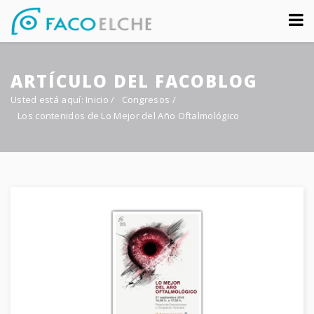
Sobre nosotros
ARTÍCULO DEL FACOBLOG
Congreso
Usted está aquí:
Inicio
/
Congresos
/
Multimedia
Los contenidos de Lo Mejor del Año Oftalmológico
Foro FacoElche
Comunicación
Contacto