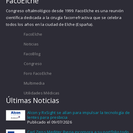
FacoElche
Congreso oftalmológico desde 1999. FacoElche es una reunión
científica dedicada a la cirugía facorrefractiva que se celebra
todos los años en la ciudad de Elche (España).
FacoElche
Noticias
FacoBlog
Congreso
Foro FacoElche
Multimedia
Utilidades Médicas
Últimas Noticias
Alcon y RxSight se alían para impulsar la tecnología de
lentes para presbicia
Publicado el 09/07/2026
Carl Zeiss Meditec Iberia incorpora a su portfolio todo