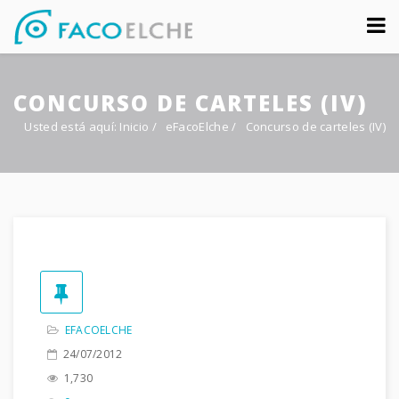
Sobre nosotros
CONCURSO DE CARTELES (IV)
Congreso
Usted está aquí:
Inicio
/
eFacoElche
/
Concurso de carteles (IV)
Multimedia
Foro FacoElche
Comunicación
Contacto
EFACOELCHE
24/07/2012
1,730