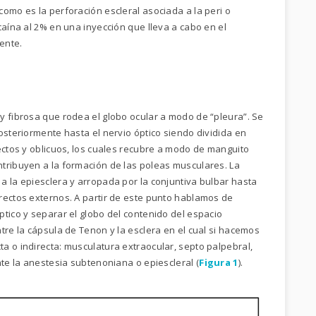
omo es la perforación escleral asociada a la peri o
caína al 2% en una inyección que lleva a cabo en el
ente.
y fibrosa que rodea el globo ocular a modo de “pleura”. Se
osteriormente hasta el nervio óptico siendo dividida en
ectos y oblicuos, los cuales recubre a modo de manguito
tribuyen a la formación de las poleas musculares. La
a la epiesclera y arropada por la conjuntiva bulbar hasta
rectos externos. A partir de este punto hablamos de
tico y separar el globo del contenido del espacio
entre la cápsula de Tenon y la esclera en el cual si hacemos
a o indirecta: musculatura extraocular, septo palpebral,
nte la anestesia subtenoniana o epiescleral (
Figura 1
).