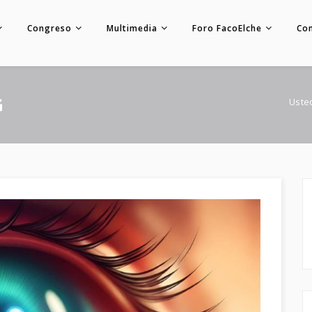
Congreso
Multimedia
Foro FacoElche
Co
G
Uste