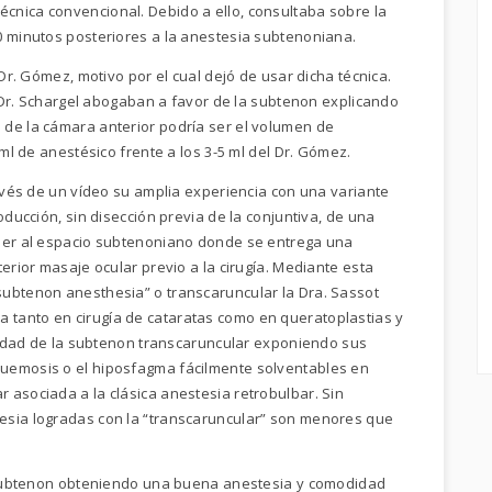
cnica convencional. Debido a ello, consultaba sobre la
0 minutos posteriores a la anestesia subtenoniana.
 Dr. Gómez, motivo por el cual dejó de usar dicha técnica.
el Dr. Schargel abogaban a favor de la subtenon explicando
 de la cámara anterior podría ser el volumen de
 ml de anestésico frente a los 3-5 ml del Dr. Gómez.
ravés de un vídeo su amplia experiencia con una variante
oducción, sin disección previa de la conjuntiva, de una
eder al espacio subtenoniano donde se entrega una
erior masaje ocular previo a la cirugía. Mediante esta
subtenon anesthesia” o transcaruncular la Dra. Sassot
tanto en cirugía de cataratas como en queratoplastias y
uridad de la subtenon transcaruncular exponiendo sus
uemosis o el hiposfagma fácilmente solventables en
 asociada a la clásica anestesia retrobulbar. Sin
esia logradas con la “transcaruncular” son menores que
la subtenon obteniendo una buena anestesia y comodidad