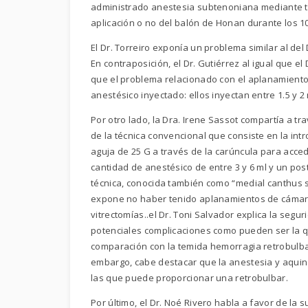
administrado anestesia subtenoniana mediante té
aplicación o no del balón de Honan durante los 1
El Dr. Torreiro exponía un problema similar al del
En contraposición, el Dr. Gutiérrez al igual que 
que el problema relacionado con el aplanamiento
anestésico inyectado: ellos inyectan entre 1.5 y 2
Por otro lado, la Dra. Irene Sassot compartía a t
de la técnica convencional que consiste en la intr
aguja de 25 G a través de la carúncula para acc
cantidad de anestésico de entre 3 y 6 ml y un post
técnica, conocida también como “medial canthus 
expone no haber tenido aplanamientos de cámara 
vitrectomías..el Dr. Toni Salvador explica la seg
potenciales complicaciones como pueden ser la q
comparación con la temida hemorragia retrobulbar
embargo, cabe destacar que la anestesia y aquin
las que puede proporcionar una retrobulbar.
Por último, el Dr. Noé Rivero habla a favor de 