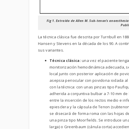
Fig 1.
Extraída de Allen M. Sub-tenon’s anaesthesia 
Publ
La técnica clásica fue descrita por Turnbull en 
Hansen y Stevens en la década de los 90. A contin
sus variantes.
Técnica clásica:
una vez el paciente tenga
monitorización hemodinámica adecuada, se 
local junto con posterior aplicación de po
asepsia periocular con povidona iodada al
con la técnica: con unas pinzas tipo Pauf
adherida a conjuntiva bulbar a 7-10 mm de 
entre la inserción de los rectos medio e inf
epiesclera y la cápsula de Tenon (subtenon)
se disecará de forma roma con las hojas de
una pinza tipo Moorfields. Se introduce un
larga) o Greenbaum (cánula corta) accedien