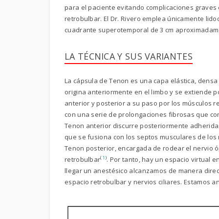
para el paciente evitando complicaciones graves c
retrobulbar. El Dr. Rivero emplea únicamente lido
cuadrante superotemporal de 3 cm aproximadam
LA TÉCNICA Y SUS VARIANTES
La cápsula de Tenon es una capa elástica, densa 
origina anteriormente en el limbo y se extiende p
anterior y posterior a su paso por los músculos r
con una serie de prolongaciones fibrosas que con
Tenon anterior discurre posteriormente adherida 
que se fusiona con los septos musculares de los 
Tenon posterior, encargada de rodear el nervio óp
(
1
)
retrobulbar
. Por tanto, hay un espacio virtual 
llegar un anestésico alcanzamos de manera direct
espacio retrobulbar y nervios ciliares. Estamos a