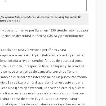
for ophthalmic procedures. Anestesia tutorial of the week 42.
ished 2007 Jan 7
1884 y posteriormente por Swan en 1956 siendo retomada por
uación se describirá la técnica clásica y posteriormente
 canalizada una vía venosa periférica y una
aplicará anestésico tópico (tetracaína y oxibuprocaína)
vidona iodada al 5% en sendos fondos de saco, así como
 10%. Se coloca un espéculo tipo Barraquer y se procede
ique se hace una tienda de campaña cogiendo Tenon
limbo en el cuadrante inferonasal en un punto intermedio
erior. Se realizará un ojal que abrirá un espacio entre la
 con una tijera tipo Wescott, una vez abierto el ojal éste
 la tijera cerradas mientras sujetamos la conjuntiva con
a cánula roma de entre 19 y 21 G tipo Stevens (cánula
do al espacio subtenon posterior y se inyectan entre 3-5