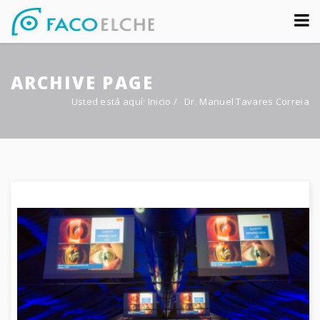
Sobre nosotros
ARCHIVE PAGE
Congreso
Usted está aquí:
Inicio
/
Dr. Manuel Tavares Correia
Multimedia
Foro FacoElche
Comunicación
Contacto