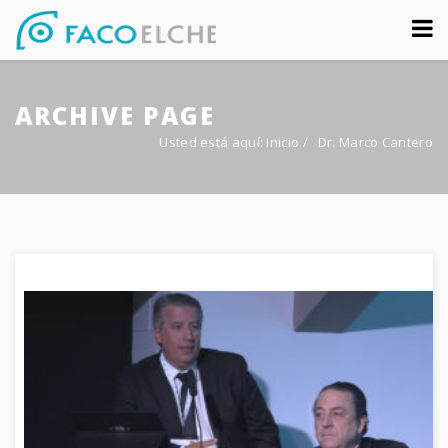
Sobre nosotros
ARCHIVE PAGE
Congreso
Usted está aquí:
Inicio
/
Dr. Marco Cantero
Multimedia
Foro FacoElche
Comunicación
Contacto