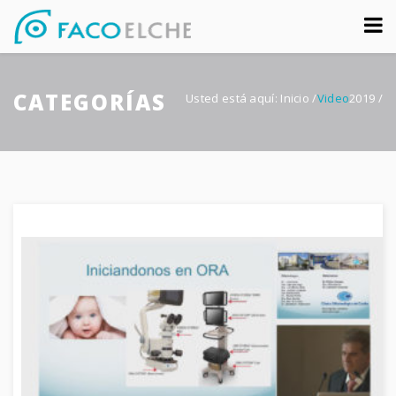
Sobre nosotros
CATEGORÍAS
Congreso
Usted está aquí:
Inicio
/
Video
2019
/
Multimedia
Foro FacoElche
Comunicación
Contacto