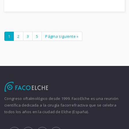
1
2
3
5
Página siguiente »
Congreso oftalmológico desde 1999. FacoElche es una reunión
científica dedicada a la cirugía facorrefractiva que se celebra
todos los años en la ciudad de Elche (España).