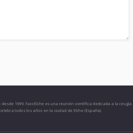
desde 1999. FacoElche es una reunión científica dedicada a la cirugía
celebra todos los años en la ciudad de Elche (España).