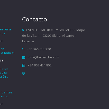
Contacto
ían para
EVENTOS MÉDICOS Y SOCIALES • Major
a de
de la Vila, 1 • 03202 Elche, Alicante –
26
España
eria
+34 966 615 270
io todo el
info@facoelche.com
26
+34 965 424 802
che se
nde un
a Dra.
rvantes,
Premio
26