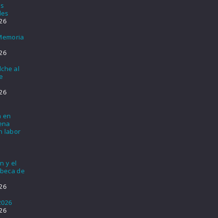
os
les
26
 Memoria
26
lche al
e
26
a en
lena
n labor
n y el
 beca de
26
2026
26