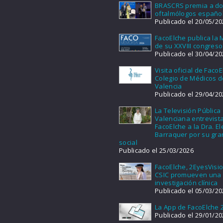
BRASCRS premia a d
oftalmólogos españo
Publicado el 20/05/20
FacoElche publica la
de su XXVIII congreso
Publicado el 30/04/20
Visita oficial de FacoE
Colegio de Médicos d
Valencia
Publicado el 29/04/20
La Televisión Pública
Valenciana entrevist
FacoElche a la Dra. E
Barraquer por su gra
social
Publicado el 25/03/2026
FacoElche, 2EyesVisio
CSIC promueven una
investigación clínica
Publicado el 05/03/20
La App de FacoElche 
Publicado el 29/01/20