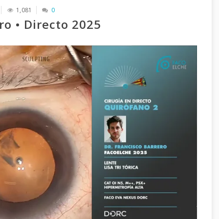
1,081
0
ro • Directo 2025