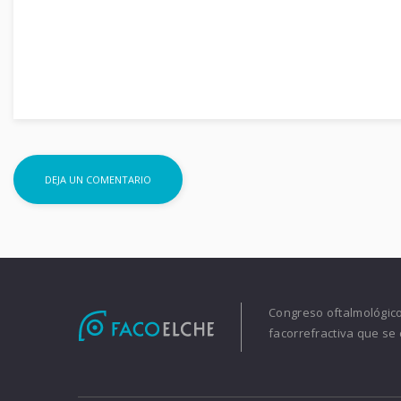
Congreso oftalmológico 
facorrefractiva que se 