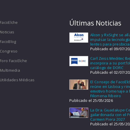
Últimas Noticias
FacoElche
Noticias
Alcon y RxSight se al
impulsar la tecnologí
FacoBlog
lentes para presbicia
Publicado el 09/07/20
Congreso
Carl Zeiss Meditec Ib
Foro FacoElche
incorpora a su portfol
catálogo de DORC
Multimedia
Publicado el 02/07/20
Utilidades Médicas
El Consejo de FacoEl
reúne en Lisboa y ri
emotivo homenaje a l
Filomena Ribeiro
Publicado el 25/05/2026
La Dra. Guadalupe Ce
galardonada con el 
Carmen Piera 2027
Publicado el 25/05/20