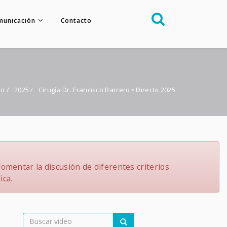
municación
Contacto
Sobre nosotros
Congreso
Multimedia
io
/
2025
/
Cirugía Dr. Francisco Barrero • Directo 2025
Foro FacoElche
Comunicación
Contacto
omentar la discusión de diferentes criterios
ica.