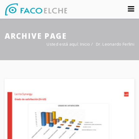
Sobre nosotros
ARCHIVE PAGE
Congreso
Usted está aquí:
Inicio
/
Dr. Leonardo Ferlini
Multimedia
Foro FacoElche
Comunicación
Contacto