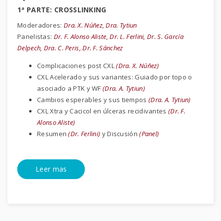
1ª PARTE: CROSSLINKING
Moderadores:
Dra. X. Núñez, Dra. Tytiun
Panelistas:
Dr. F. Alonso Aliste, Dr. L. Ferlini, Dr. S. García
Delpech, Dra. C. Peris, Dr. F. Sánchez
Complicaciones post CXL
(Dra. X. Núñez)
CXL Acelerado y sus variantes: Guiado por topo o
asociado a PTK y WF
(Dra. A. Tytiun)
Cambios esperables y sus tiempos
(Dra. A. Tytiun)
CXL Xtra y Cacicol en úlceras recidivantes
(Dr. F.
Alonso Aliste)
Resumen
(Dr. Ferlini)
y Discusión
(Panel)
Leer mas