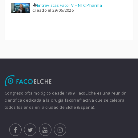
Entrevistas FacoTV – NTC Pharma
Creado el 29/06/2026
Congreso oftalmológico desde 1999. FacoElche es una reunión
científica dedicada a la cirugía facorrefractiva que se celebra
todos los años en la ciudad de Elche (España).