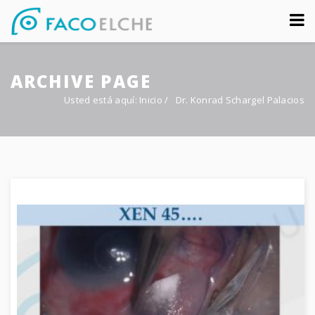
Sobre nosotros
ARCHIVE PAGE
Congreso
Usted está aquí:
Inicio
/
Dr. Konrad Schargel Palacios
Multimedia
Foro FacoElche
Comunicación
Contacto