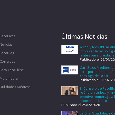
Últimas Noticias
FacoElche
Noticias
Alcon y RxSight se al
impulsar la tecnologí
FacoBlog
lentes para presbicia
Publicado el 09/07/20
Congreso
Carl Zeiss Meditec Ib
Foro FacoElche
incorpora a su portfol
catálogo de DORC
Multimedia
Publicado el 02/07/20
Utilidades Médicas
El Consejo de FacoEl
reúne en Lisboa y ri
emotivo homenaje a l
Filomena Ribeiro
Publicado el 25/05/2026
La Dra. Guadalupe Ce