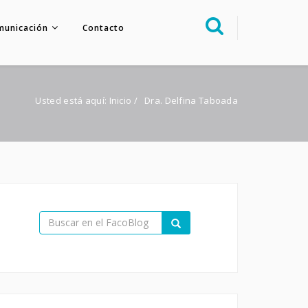
municación
Contacto
Sobre nosotros
Congreso
Usted está aquí:
Inicio
/
Dra. Delfina Taboada
Multimedia
Foro FacoElche
Comunicación
Contacto