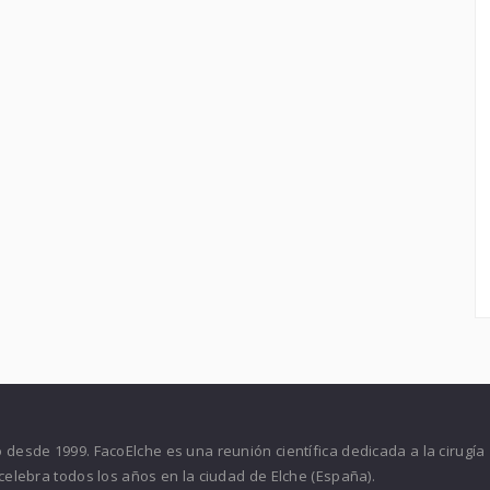
desde 1999. FacoElche es una reunión científica dedicada a la cirugía
celebra todos los años en la ciudad de Elche (España).