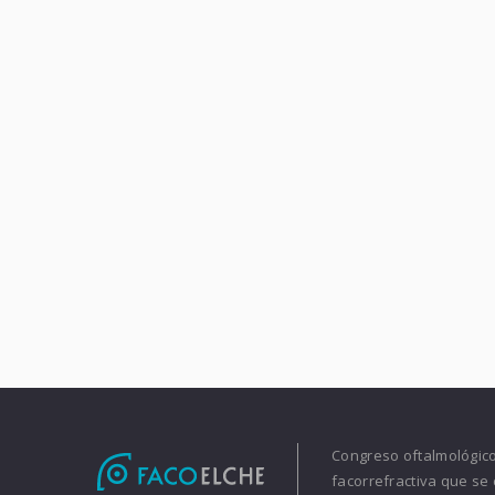
Congreso oftalmológico 
facorrefractiva que se 