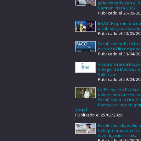
galardonada con el 
Carmen Piera 2027
Publicado el 25/05/20
BRASCRS premia a d
oftalmólogos españo
Publicado el 20/05/20
FacoElche publica la
de su XXVIII congreso
Publicado el 30/04/20
Visita oficial de FacoE
Colegio de Médicos d
Valencia
Publicado el 29/04/20
La Televisión Pública
Valenciana entrevist
FacoElche a la Dra. E
Barraquer por su gra
social
Publicado el 25/03/2026
FacoElche, 2EyesVisio
CSIC promueven una
investigación clínica
Publicado el 05/03/20