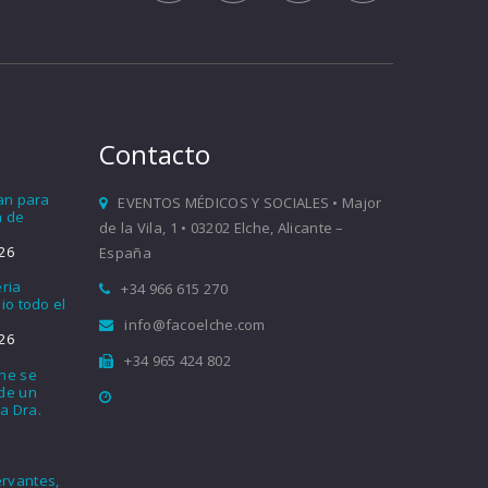
Contacto
ían para
EVENTOS MÉDICOS Y SOCIALES • Major
a de
de la Vila, 1 • 03202 Elche, Alicante –
26
España
eria
+34 966 615 270
io todo el
info@facoelche.com
26
+34 965 424 802
che se
nde un
a Dra.
rvantes,