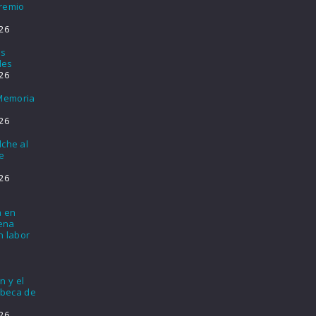
Premio
26
os
les
26
 Memoria
26
lche al
e
26
a en
lena
n labor
n y el
 beca de
26