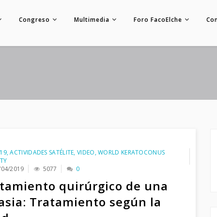
Congreso
Multimedia
Foro FacoElche
Co
19
,
ACTIVIDADES SATÉLITE
,
VIDEO
,
WORLD KERATOCONUS
ETY
/04/2019
5077
0
tamiento quirúrgico de una
asia: Tratamiento según la