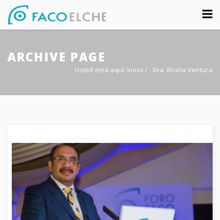
Sobre nosotros
ARCHIVE PAGE
Congreso
Usted está aquí:
Inicio
/
Dra. Bruna Ventura
Multimedia
Foro FacoElche
Comunicación
Contacto