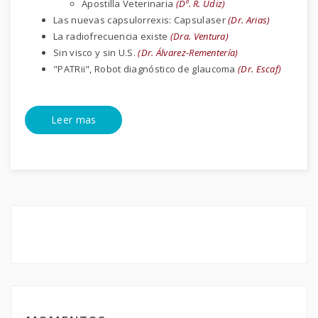
Apostilla Veterinaria
(Dª. R. Udiz)
Las nuevas capsulorrexis: Capsulaser
(Dr. Arias)
La radiofrecuencia existe
(Dra. Ventura)
Sin visco y sin U.S.
(Dr. Álvarez-Rementería)
"PATRii", Robot diagnóstico de glaucoma
(Dr. Escaf)
Leer mas