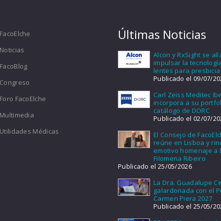
Últimas Noticias
FacoElche
Noticias
Alcon y RxSight se al
impulsar la tecnologí
FacoBlog
lentes para presbicia
Publicado el 09/07/20
Congreso
Carl Zeiss Meditec Ib
Foro FacoElche
incorpora a su portfol
catálogo de DORC
Multimedia
Publicado el 02/07/20
Utilidades Médicas
El Consejo de FacoEl
reúne en Lisboa y ri
emotivo homenaje a l
Filomena Ribeiro
Publicado el 25/05/2026
La Dra. Guadalupe Ce
galardonada con el 
Carmen Piera 2027
Publicado el 25/05/20