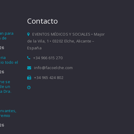
Contacto
ían para
EVENTOS MÉDICOS Y SOCIALES • Major
a de
de la Vila, 1 • 03202 Elche, Alicante –
26
España
eria
+34 966 615 270
io todo el
info@facoelche.com
26
+34 965 424 802
che se
nde un
a Dra.
rvantes,
Premio
26