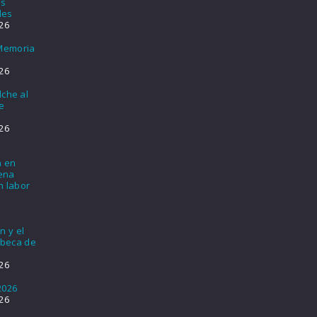
os
les
26
 Memoria
26
lche al
e
26
a en
lena
n labor
n y el
 beca de
26
2026
26