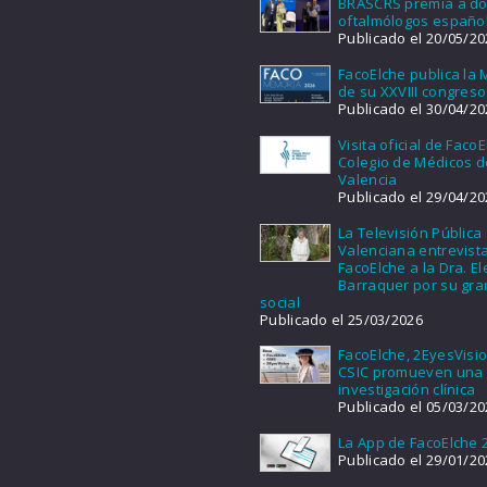
BRASCRS premia a d
oftalmólogos españo
Publicado el 20/05/20
FacoElche publica la
de su XXVIII congreso
Publicado el 30/04/20
Visita oficial de FacoE
Colegio de Médicos d
Valencia
Publicado el 29/04/20
La Televisión Pública
Valenciana entrevist
FacoElche a la Dra. E
Barraquer por su gra
social
Publicado el 25/03/2026
FacoElche, 2EyesVisio
CSIC promueven una
investigación clínica
Publicado el 05/03/20
La App de FacoElche 
Publicado el 29/01/20