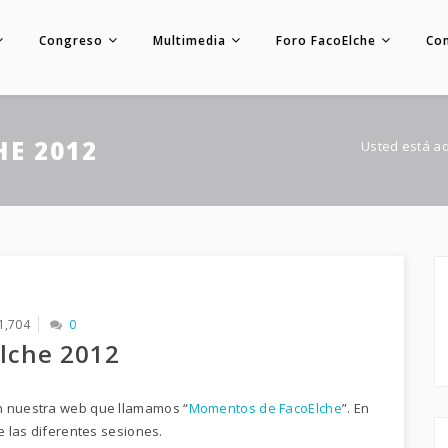
Congreso
Multimedia
Foro FacoElche
Co
E 2012
Usted está a
1,704
0
lche 2012
en nuestra web que llamamos “
Momentos de FacoElche
”. En
e las diferentes sesiones.