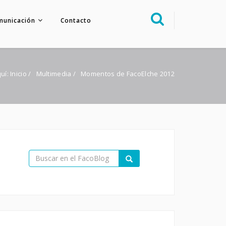
municación
Contacto
Sobre nosotros
Congreso
quí:
Inicio
/
Multimedia
/
Momentos de FacoElche 2012
Multimedia
Foro FacoElche
Comunicación
Contacto