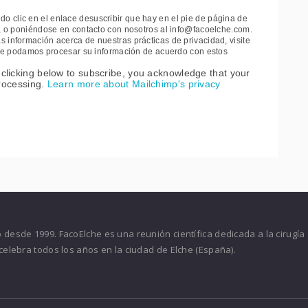
 clic en el enlace desuscribir que hay en el pie de página de
e, o poniéndose en contacto con nosotros al info@facoelche.com.
 información acerca de nuestras prácticas de privacidad, visite
 que podamos procesar su información de acuerdo con estos
clicking below to subscribe, you acknowledge that your
processing.
Learn more about Mailchimp's privacy
desde 1999. FacoElche es una reunión científica dedicada a la cirugía
celebra todos los años en la ciudad de Elche (España).