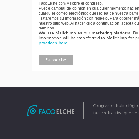
FacoElche.com y sobre el congreso.
Puede cambiar de opinión en cualquier momento haciendo
cualquier correo electrónico que reciba de nuestra part
Trataremos su información con respeto. Para obtener más
nuestro sitio web. Al hacer clic a continuación, acepta
términos.
We use Mailchimp as our marketing platform. By 
information will be transferred to Mailchimp for 
practices here.
Congreso oftalmológico 
facorrefractiva que se 