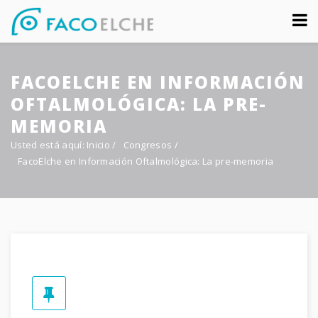
Sobre nosotros
FACOELCHE EN INFORMACIÓN
Congreso
OFTALMOLÓGICA: LA PRE-
Multimedia
MEMORIA
Usted está aquí:
Inicio
/
Congresos
/
Foro FacoElche
FacoElche en Información Oftalmológica: La pre-memoria
Comunicación
Contacto