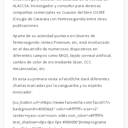
ALACCSA. Investigador y consultor para diversas
compañías comerciales es Coautor del libro CICAFE
(Cirugía de Catarata con Femtosegundo) entre otras
publicaciones.
Aparte de su actividad puntera en láseres de
femtosegundo, lentes Premium, etc, está involucrado
en el desarrollo de numerosos dispositivos en
diferentes campos como MIGS, tejido corneal artificial,
cambio de color de iris mediante láser, CCC
mecanizadas, etc.
En esta su primera visita a FacoElche dará diferentes
charlas marcadas por la vanguardia y su espíritu
innovador.
[su_button url=»https://www.facoelche.com/faco017/»
background=»#2656a3″ color=»#ffffff» size=»2″
center=»yes» icon=»icon: edit» icon_color=»#ffffff»
text_shadow=»0px 0px 0px #000000″]Anteprograma