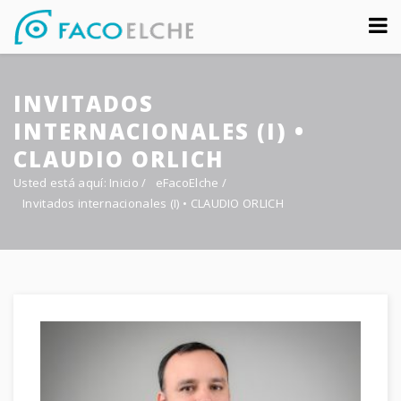
Sobre nosotros
INVITADOS
Congreso
INTERNACIONALES (I) •
Multimedia
CLAUDIO ORLICH
Usted está aquí:
Inicio
/
eFacoElche
/
Foro FacoElche
Invitados internacionales (I) • CLAUDIO ORLICH
Comunicación
Contacto