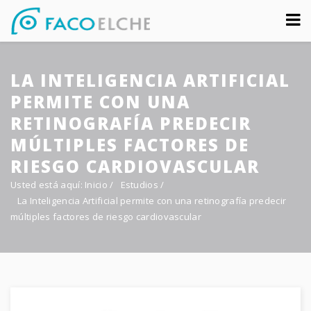
Sobre nosotros
LA INTELIGENCIA ARTIFICIAL
Congreso
PERMITE CON UNA
Multimedia
RETINOGRAFÍA PREDECIR
MÚLTIPLES FACTORES DE
Foro FacoElche
RIESGO CARDIOVASCULAR
Comunicación
Usted está aquí:
Inicio
/
Estudios
/
La Inteligencia Artificial permite con una retinografía predecir
Contacto
múltiples factores de riesgo cardiovascular