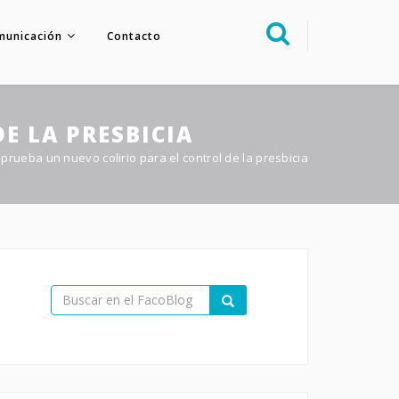
municación
Contacto
Sobre nosotros
Congreso
E LA PRESBICIA
Multimedia
prueba un nuevo colirio para el control de la presbicia
Foro FacoElche
Comunicación
Contacto