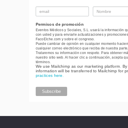
Email
Nombre
*
*
Permisos de promoción
Eventos Médicos y Sociales, S.L. usará la información q
con usted y para enviarle actualizaciones y promociones
FacoElche.com y sobre el congreso.
Puede cambiar de opinión en cualquier momento haciendo
cualquier correo electrónico que reciba de nuestra part
Trataremos su información con respeto. Para obtener más
nuestro sitio web. Al hacer clic a continuación, acepta
términos.
We use Mailchimp as our marketing platform. By 
information will be transferred to Mailchimp for 
practices here.