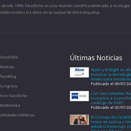
desde 1999. FacoElche es una reunión científica dedicada a la cirugía
celebra todos los años en la ciudad de Elche (España).
Últimas Noticias
FacoElche
Noticias
Alcon y RxSight se al
impulsar la tecnologí
FacoBlog
lentes para presbicia
Publicado el 09/07/20
Congreso
Carl Zeiss Meditec Ib
Foro FacoElche
incorpora a su portfol
catálogo de DORC
Multimedia
Publicado el 02/07/20
Utilidades Médicas
El Consejo de FacoEl
reúne en Lisboa y ri
emotivo homenaje a l
Filomena Ribeiro