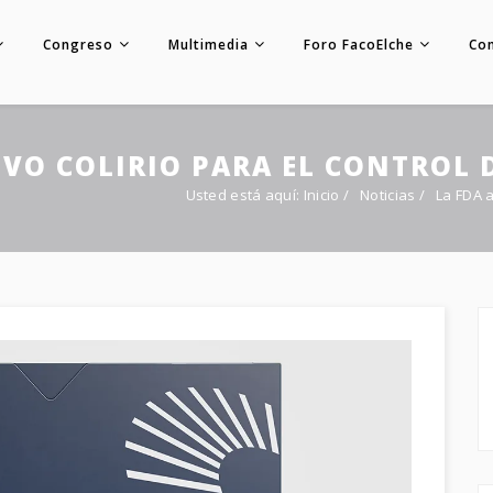
Congreso
Multimedia
Foro FacoElche
Co
VO COLIRIO PARA EL CONTROL D
Usted está aquí:
Inicio
/
Noticias
/
La FDA a