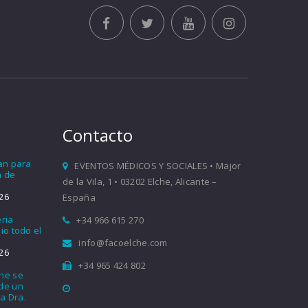
Contacto
ían para
EVENTOS MÉDICOS Y SOCIALES • Major
a de
de la Vila, 1 • 03202 Elche, Alicante –
26
España
eria
+34 966 615 270
io todo el
info@facoelche.com
26
+34 965 424 802
che se
nde un
a Dra.