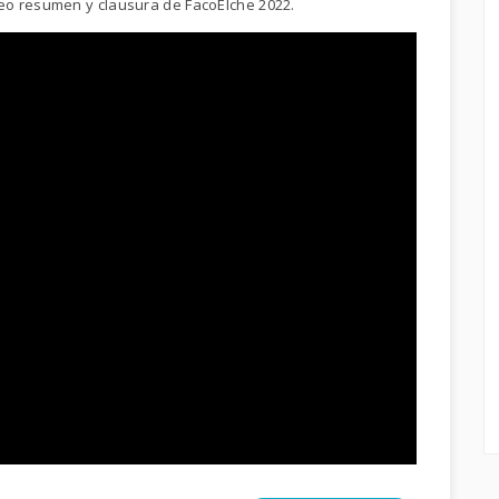
eo resumen y clausura de FacoElche 2022.