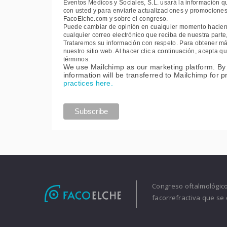
Eventos Médicos y Sociales, S.L. usará la información q
con usted y para enviarle actualizaciones y promociones
FacoElche.com y sobre el congreso.
Puede cambiar de opinión en cualquier momento haciendo
cualquier correo electrónico que reciba de nuestra part
Trataremos su información con respeto. Para obtener más
nuestro sitio web. Al hacer clic a continuación, acepta
términos.
We use Mailchimp as our marketing platform. By 
information will be transferred to Mailchimp for 
practices here.
Congreso oftalmológico 
facorrefractiva que se 