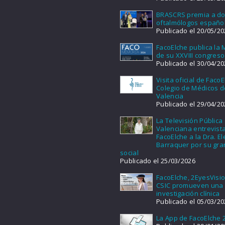
BRASCRS premia a d
oftalmólogos españo
Publicado el 20/05/20
FacoElche publica la
de su XXVIII congreso
Publicado el 30/04/20
Visita oficial de FacoE
Colegio de Médicos d
Valencia
Publicado el 29/04/20
La Televisión Pública
Valenciana entrevist
FacoElche a la Dra. E
Barraquer por su gra
social
Publicado el 25/03/2026
FacoElche, 2EyesVisio
CSIC promueven una
investigación clínica
Publicado el 05/03/20
La App de FacoElche 