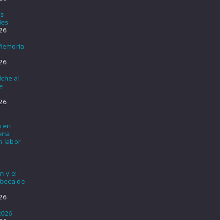
os
les
26
 Memoria
26
lche al
e
26
a en
lena
n labor
n y el
 beca de
26
2026