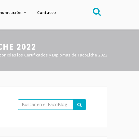
municación
Contacto
Sobre nosotros
Congreso
CHE 2022
Multimedia
ponibles los Certificados y Diplomas de FacoElche 2022
Foro FacoElche
Comunicación
Contacto