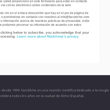
ue usted proporcione en este formulario para estar en contacto
 vía correo electrónico sobre contenidos de la web
 clic en el enlace desuscribir que hay en el pie de página de
e, o poniéndose en contacto con nosotros al info@facoelche.com.
 información acerca de nuestras prácticas de privacidad, visite
 que podamos procesar su información de acuerdo con estos
clicking below to subscribe, you acknowledge that your
processing.
Learn more about Mailchimp's privacy
desde 1999. FacoElche es una reunión científica dedicada a la cirugía
celebra todos los años en la ciudad de Elche (España).