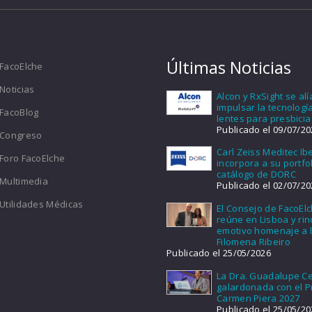
Últimas Noticias
FacoElche
Noticias
Alcon y RxSight se al
impulsar la tecnologí
FacoBlog
lentes para presbicia
Publicado el 09/07/20
Congreso
Carl Zeiss Meditec Ib
Foro FacoElche
incorpora a su portfol
catálogo de DORC
Multimedia
Publicado el 02/07/20
Utilidades Médicas
El Consejo de FacoEl
reúne en Lisboa y ri
emotivo homenaje a l
Filomena Ribeiro
Publicado el 25/05/2026
La Dra. Guadalupe Ce
galardonada con el 
Carmen Piera 2027
Publicado el 25/05/20