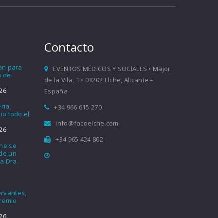
Contacto
ían para
EVENTOS MÉDICOS Y SOCIALES • Major
a de
de la Vila, 1 • 03202 Elche, Alicante –
26
España
eria
+34 966 615 270
io todo el
info@facoelche.com
26
+34 965 424 802
che se
nde un
a Dra.
rvantes,
Premio
26