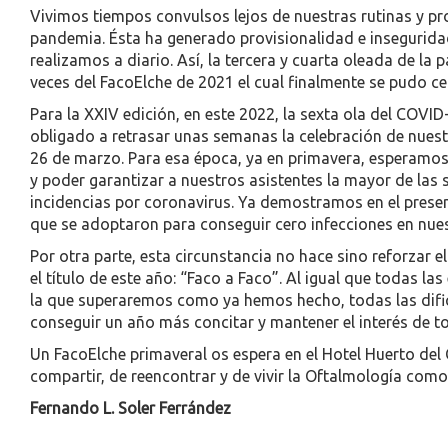
Vivimos tiempos convulsos lejos de nuestras rutinas y pr
pandemia. Ésta ha generado provisionalidad e insegurida
realizamos a diario. Así, la tercera y cuarta oleada de l
veces del FacoElche de 2021 el cual finalmente se pudo cel
Para la XXIV edición, en este 2022, la sexta ola del COVI
obligado a retrasar unas semanas la celebración de nuest
26 de marzo. Para esa época, ya en primavera, esperamos e
y poder garantizar a nuestros asistentes la mayor de las 
incidencias por coronavirus. Ya demostramos en el prese
que se adoptaron para conseguir cero infecciones en nues
Por otra parte, esta circunstancia no hace sino reforzar e
el título de este año: “Faco a Faco”. Al igual que todas la
la que superaremos como ya hemos hecho, todas las difi
conseguir un año más concitar y mantener el interés de 
Un FacoElche primaveral os espera en el Hotel Huerto de
compartir, de reencontrar y de vivir la Oftalmología como 
Fernando L. Soler Ferrández