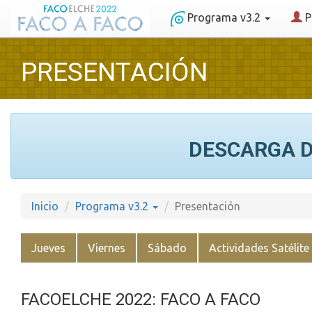
Programa v3.2
P
PRESENTACIÓN
DESCARGA D
Inicio
Programa v3.2
Presentación
Jueves
Viernes
Sábado
Actividades Satélite
FACOELCHE 2022: FACO A FACO