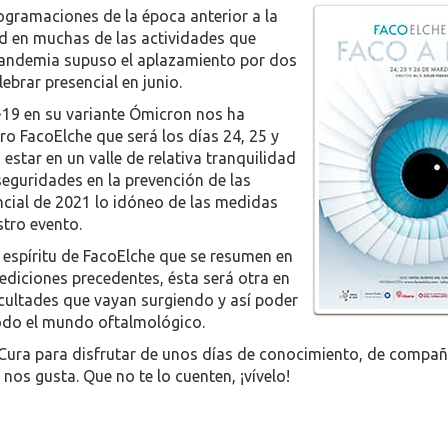
ogramaciones de la época anterior a la
d en muchas de las actividades que
a pandemia supuso el aplazamiento por dos
ebrar presencial en junio.
D-19 en su variante Ómicron nos ha
ro FacoElche que será los días 24, 25 y
star en un valle de relativa tranquilidad
seguridades en la prevención de las
ncial de 2021 lo idóneo de las medidas
tro evento.
l espíritu de FacoElche que se resumen en
s ediciones precedentes, ésta será otra en
cultades que vayan surgiendo y así poder
todo el mundo oftalmológico.
l Cura para disfrutar de unos días de conocimiento, de compa
nos gusta. Que no te lo cuenten, ¡vívelo!