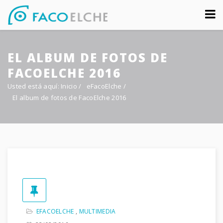
Sobre nosotros
EL ALBUM DE FOTOS DE
Congreso
FACOELCHE 2016
Multimedia
Usted está aquí:
Inicio
/
eFacoElche
/
El album de fotos de FacoElche 2016
Foro FacoElche
Comunicación
Contacto
EFACOELCHE
,
MULTIMEDIA