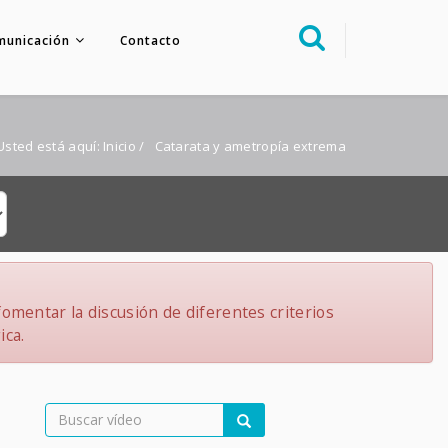
municación
Contacto
Sobre nosotros
Congreso
Usted está aquí:
Inicio
/
Catarata y ametropía extrema
Multimedia
Foro FacoElche
Comunicación
Contacto
omentar la discusión de diferentes criterios
ica.