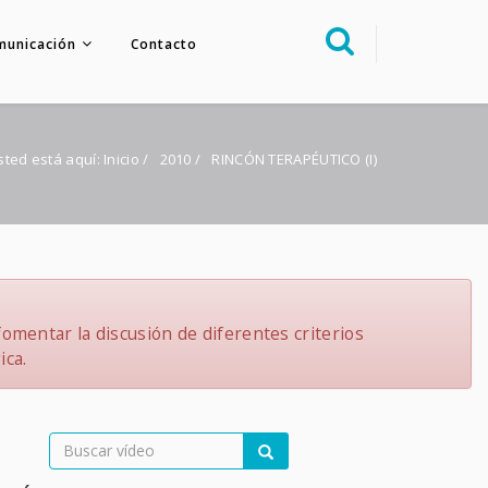
municación
Contacto
Sobre nosotros
Congreso
sted está aquí:
Inicio
/
2010
/
RINCÓN TERAPÉUTICO (I)
Multimedia
Foro FacoElche
Comunicación
Contacto
omentar la discusión de diferentes criterios
ica.