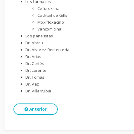
Los fármacos
Cefuroxima
Cocktail de Gills
Moxifloxacino
Vancomicina
Los panelistas
Dr. Abreu
Dr. Álvarez-Rementería
Dr. Arias
Dr. Cortés
Dr. Lorente
Dr. Tomás
Dr. Vaz
Dr. Villarrubia
Anterior