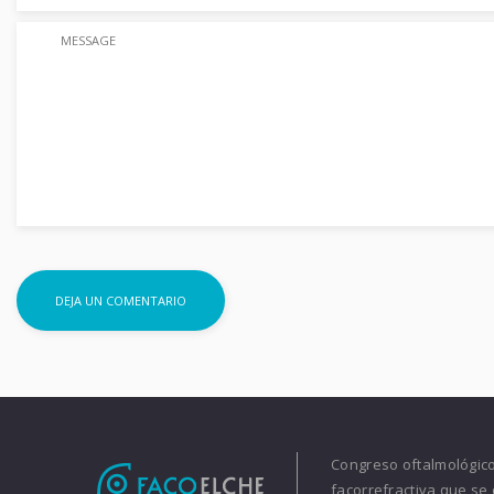
Congreso oftalmológico 
facorrefractiva que se 