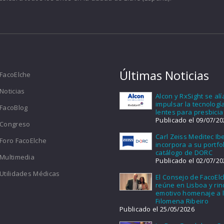
Últimas Noticias
FacoElche
Noticias
Alcon y RxSight se al
impulsar la tecnologí
FacoBlog
lentes para presbicia
Publicado el 09/07/20
Congreso
Carl Zeiss Meditec Ib
Foro FacoElche
incorpora a su portfol
catálogo de DORC
Multimedia
Publicado el 02/07/20
Utilidades Médicas
El Consejo de FacoEl
reúne en Lisboa y ri
emotivo homenaje a l
Filomena Ribeiro
Publicado el 25/05/2026