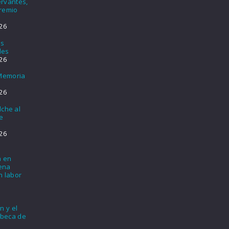
rvantes,
Premio
26
os
les
26
 Memoria
26
lche al
e
26
a en
lena
n labor
n y el
 beca de