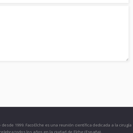
desde 1999. FacoElche es una reunión científica dedicada a la cirugía
celebra todos los años en la ciudad de Elche (España).