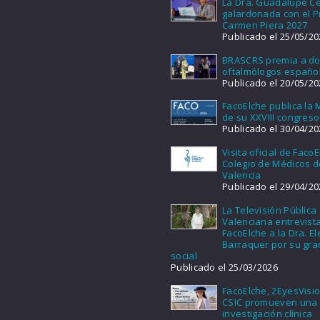
La Dra. Guadalupe Ce
galardonada con el 
Carmen Piera 2027
Publicado el 25/05/20
BRASCRS premia a d
oftalmólogos españo
Publicado el 20/05/20
FacoElche publica la
de su XXVIII congreso
Publicado el 30/04/20
Visita oficial de FacoE
Colegio de Médicos d
Valencia
Publicado el 29/04/20
La Televisión Pública
Valenciana entrevist
FacoElche a la Dra. E
Barraquer por su gra
social
Publicado el 25/03/2026
FacoElche, 2EyesVisio
CSIC promueven una
investigación clínica