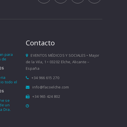
Contacto
ían para
EVENTOS MÉDICOS Y SOCIALES • Major
a de
de la Vila, 1 • 03202 Elche, Alicante –
26
España
eria
+34 966 615 270
io todo el
info@facoelche.com
26
+34 965 424 802
che se
nde un
a Dra.