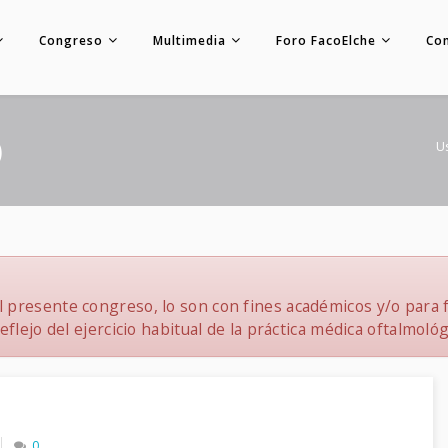
Congreso
Multimedia
Foro FacoElche
Co
)
U
 presente congreso, lo son con fines académicos y/o para f
flejo del ejercicio habitual de la práctica médica oftalmológ
0