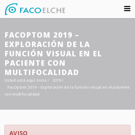
Sobre nosotros
FACOPTOM 2019 –
Congreso
EXPLORACIÓN DE LA
Multimedia
FUNCIÓN VISUAL EN EL
PACIENTE CON
Foro FacoElche
MULTIFOCALIDAD
Comunicación
Usted está aquí:
Inicio
/
2019
/
FacOptom 2019 – Exploración de la función visual en el paciente
Contacto
con multifocalidad
AVISO