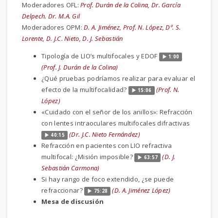
Moderadores OFL:
Prof. Durán de la Colina, Dr. García
Delpech. Dr. M.A. Gil
Moderadores OPM:
D. A. Jiménez, Prof. N. López, Dª. S.
Lorente, D. J.C. Nieto, D. J. Sebastián
Tipología de LIO’s multifocales y EDOF
1:00
(Prof. J. Durán de la Colina)
¿Qué pruebas podríamos realizar para evaluar el
efecto de la multifocalidad?
(Prof. N.
15:06
López)
«Cuidado con el señor de los anillos»: Refracción
con lentes intraoculares multifocales difractivas
(Dr. J.C. Nieto Fernández)
40:15
Refracción en pacientes con LIO refractiva
multifocal: ¿Misión imposible?
(D. J.
63:57
Sebastián Carmona)
Si hay rango de foco extendido, ¿se puede
refraccionar?
(D. A. Jiménez López)
75:28
Mesa de discusión