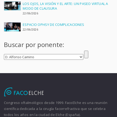
LOS OJOS, LA VISIÓN Y EL ARTE: UN PASEO VIRTUAL A
MODO DE CLAUSURA
22/06/2026
ESPACIO OPHSY DE COMPLICACIONES
22/06/2026
Buscar por ponente:
Congreso oftalmológico desde 1999. FacoElche es una reunión
científica dedicada a la cirugía facorrefractiva que se celebra
todos los años en la ciudad de Elche (España).