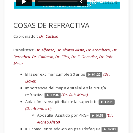
COSAS DE REFRACTIVA
Coordinador:
Dr. Castillo
Panelistas:
Dr. Alfonso, Dr. Alonso Aliste, Dr. Aramberri, Dr.
Bernabeu, Dr. Cadarso, Dr. Elíes, Dr. F. González, Dr. Ruiz
Mesa
El láser excímer cumple 30 años
(Dr.
01:22
Llovet)
Importancia del mapa epitelial en la cirugía
refractiva
(Dr. Ruiz Mesa)
07:46
Ablación transepitelial de la superficie
12:21
(Dr. Aramberri)
Apostilla: Asistido por PRGF
(Dr.
16:58
Alonso Aliste)
ICL como lente add-on en pseudofaquia
36:03