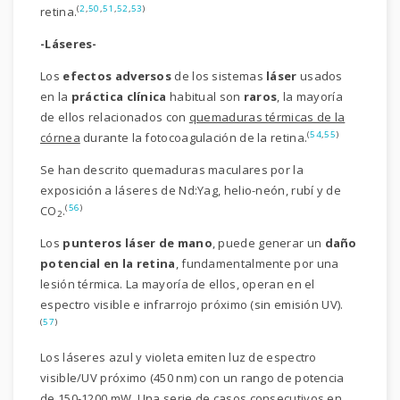
(
2
,
50
,
51
,
52
,
53
)
retina.
-Láseres-
Los
efectos adversos
de los sistemas
láser
usados
en la
práctica clínica
habitual son
raros
, la mayoría
de ellos relacionados con
quemaduras térmicas de la
(
54
,
55
)
córnea
durante la fotocoagulación de la retina.
Se han descrito quemaduras maculares por la
exposición a láseres de Nd:Yag, helio-neón, rubí y de
(
56
)
CO
.
2
Los
punteros láser de mano
, puede generar un
daño
potencial en la retina
, fundamentalmente por una
lesión térmica. La mayoría de ellos, operan en el
espectro visible e infrarrojo próximo (sin emisión UV).
(
57
)
Los láseres azul y violeta emiten luz de espectro
visible/UV próximo (450 nm) con un rango de potencia
de 150-1200 mW. Una serie de casos consecutivos en