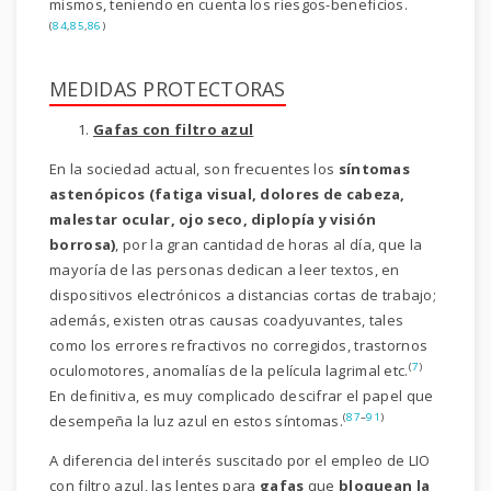
mismos, teniendo en cuenta los riesgos-beneficios.
(
84
,
85
,
86
)
MEDIDAS PROTECTORAS
Gafas con filtro azul
En la sociedad actual, son frecuentes los
síntomas
astenópicos (fatiga visual, dolores de cabeza,
malestar ocular, ojo seco, diplopía y visión
borrosa)
, por la gran cantidad de horas al día, que la
mayoría de las personas dedican a leer textos, en
dispositivos electrónicos a distancias cortas de trabajo;
además, existen otras causas coadyuvantes, tales
como los errores refractivos no corregidos, trastornos
(
7
)
oculomotores, anomalías de la película lagrimal etc.
En definitiva, es muy complicado descifrar el papel que
(
87
–
91
)
desempeña la luz azul en estos síntomas.
A diferencia del interés suscitado por el empleo de LIO
con filtro azul, las lentes para
gafas
que
bloquean la