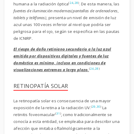
(
24
,
28
)
humana a la radiación óptica
. De esta manera, las
fuentes de iluminación modernas(pantallas de ordenadores,
tablets y teléfonos)
, presenta un nivel de emisión de luz
azul unas 100 veces inferior al nivel que podría ser
peligrosa para el ojo, según se especifica en las pautas
de ICNIRP.
El riesgo de daño retiniano secundario a la luz azul
emitida por dispositivos digitales y fuentes de luz
doméstica es mínimo, incluso en condiciones de
(
24
,
28
)
visualizaciones extremas a largo plazo.
RETINOPATÍA SOLAR
La retinopatía solar es consecuencia de una mayor
(
29
,
30
)
exposición de la retina a la radiación UV.
La
(
31
)
retinitis foveomacular
, como tradicionalmente se
conocía a esta entidad, se empleaba para describir una
afección que imitaba oftalmológicamente a la