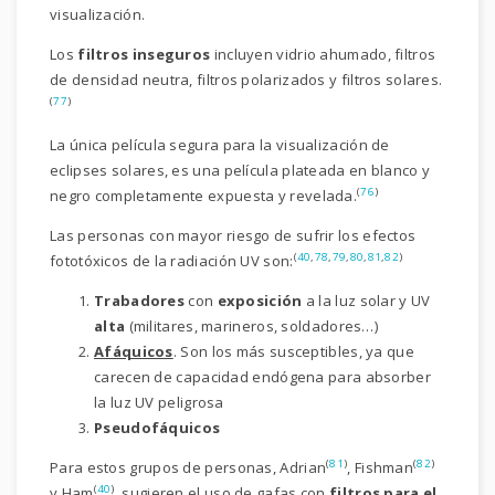
visualización.
Los
filtros inseguros
incluyen vidrio ahumado, filtros
de densidad neutra, filtros polarizados y filtros solares.
(
77
)
La única película segura para la visualización de
eclipses solares, es una película plateada en blanco y
(
76
)
negro completamente expuesta y revelada.
Las personas con mayor riesgo de sufrir los efectos
(
40
,
78
,
79
,
80
,
81
,
82
)
fototóxicos de la radiación UV son:
Trabadores
con
exposición
a la luz solar y UV
alta
(militares, marineros, soldadores…)
Afáquicos
. Son los más susceptibles, ya que
carecen de capacidad endógena para absorber
la luz UV peligrosa
Pseudofáquicos
(
81
)
(
82
)
Para estos grupos de personas, Adrian
, Fishman
(
40
)
y Ham
, sugieren el uso de gafas con
filtros para el