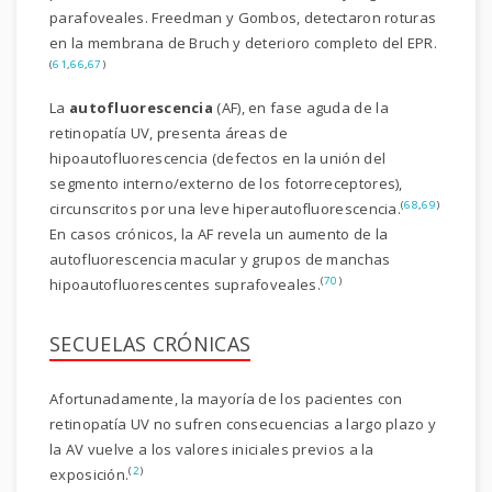
parafoveales. Freedman y Gombos, detectaron roturas
en la membrana de Bruch y deterioro completo del EPR.
(
61
,
66
,
67
)
La
autofluorescencia
(AF), en fase aguda de la
retinopatía UV, presenta áreas de
hipoautofluorescencia (defectos en la unión del
segmento interno/externo de los fotorreceptores),
(
68
,
69
)
circunscritos por una leve hiperautofluorescencia.
En casos crónicos, la AF revela un aumento de la
autofluorescencia macular y grupos de manchas
(
70
)
hipoautofluorescentes suprafoveales.
SECUELAS CRÓNICAS
Afortunadamente, la mayoría de los pacientes con
retinopatía UV no sufren consecuencias a largo plazo y
la AV vuelve a los valores iniciales previos a la
(
2
)
exposición.