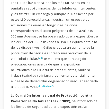
Los LED de luz blanca, son los más utilizados en las
pantallas retroiluminadas de los teléfonos inteligentes
y las
tablets
. Sin embargo, y aunque la luz emitida por
estos LED parece blanca, muestran un espectro de
emisiones máximas en longitudes de onda
correspondientes al «pico peligroso» de luz azul (440-
500 nm). Además, se ha observado que la exposición de
las células del EPR cultivadas a una luz equivalente a la
de los dispositivos móviles provoca un aumento de la
producción de radicales libres y una reducción de la
(
24
)
viabilidad celular.
De manera que han surgido
preocupaciones acerca de que la exposición
acumulativa a la luz azul de estas fuentes, pudiera
inducir toxicidad retiniana y aumentar potencialmente
el riesgo de desarrollar degeneración macular asociada
(
24
,
25
,
26
,
27
)
a la edad (DMAE).
La
Comisión Internacional de Protección contra
Radiaciones No Ionizantes (ICNIRP)
, ha informado de
los límites de seguridad para la exposición ocular