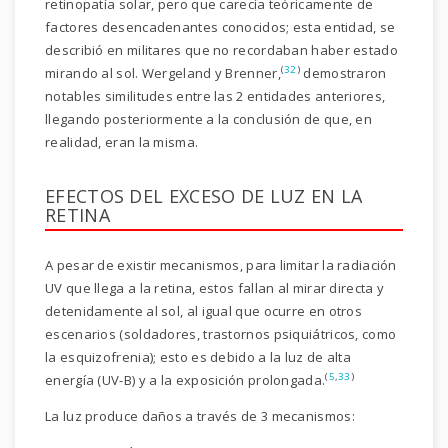
retinopatía solar, pero que carecía teóricamente de
factores desencadenantes conocidos; esta entidad, se
describió en militares que no recordaban haber estado
(
32
)
mirando al sol. Wergeland y Brenner,
demostraron
notables similitudes entre las 2 entidades anteriores,
llegando posteriormente a la conclusión de que, en
realidad, eran la misma.
EFECTOS DEL EXCESO DE LUZ EN LA
RETINA
A pesar de existir mecanismos, para limitar la radiación
UV que llega a la retina, estos fallan al mirar directa y
detenidamente al sol, al igual que ocurre en otros
escenarios (soldadores, trastornos psiquiátricos, como
la esquizofrenia); esto es debido a la luz de alta
(
5
,
33
)
energía (UV-B) y a la exposición prolongada.
La luz produce daños a través de 3 mecanismos: