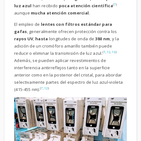
(
7
)
luz azul
han recibido
poca atención científica
aunque
mucha atención comercial.
El empleo de
lentes con filtros estándar para
gafas
, generalmente ofrecen protección contra los
rayos UV
,
hasta
longitudes de onda de
380 nm
, y la
adición de un cromóforo amarillo también puede
(
7
,
12
,
13
)
reducir o eliminar la transmisión de luz azul.
Además, se pueden aplicar revestimientos de
interferencia antirreflejos tanto en la superficie
anterior como en la posterior del cristal, para abordar
selectivamente partes del espectro de luz azul-violeta
(
7
,
12
)
(415-455 nm).