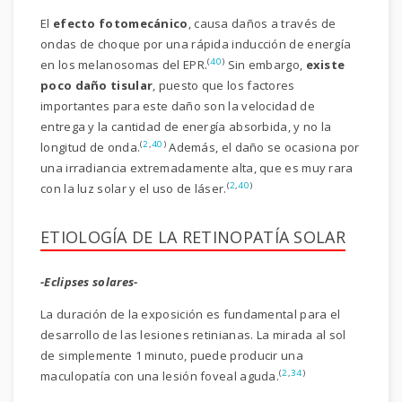
El
efecto fotomecánico
, causa daños a través de
ondas de choque por una rápida inducción de energía
(
40
)
en los melanosomas del EPR.
Sin embargo,
existe
poco daño tisular
, puesto que los factores
importantes para este daño son la velocidad de
entrega y la cantidad de energía absorbida, y no la
(
2
,
40
)
longitud de onda.
Además, el daño se ocasiona por
una irradiancia extremadamente alta, que es muy rara
(
2
,
40
)
con la luz solar y el uso de láser.
ETIOLOGÍA DE LA RETINOPATÍA SOLAR
-Eclipses solares-
La duración de la exposición es fundamental para el
desarrollo de las lesiones retinianas. La mirada al sol
de simplemente 1 minuto, puede producir una
(
2
,
34
)
maculopatía con una lesión foveal aguda.