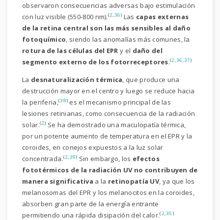
observaron consecuencias adversas bajo estimulación
(
2
,
36
)
con luz visible (550-800 nm).
Las
capas externas
de la retina central son las más sensibles al daño
fotoquímico
, siendo las anomalías más comunes, la
rotura de las células del EPR
y el
daño del
(
2
,
36
,
37
)
segmento externo de los fotorreceptores
.
La
desnaturalización térmica
, que produce una
destrucción mayor en el centro y luego se reduce hacia
(
38
)
la periferia,
es el mecanismo principal de las
lesiones retinianas, como consecuencia de la radiación
(
2
)
solar.
Se ha demostrado una maculopatía térmica,
por un potente aumento de temperatura en el EPR y la
coroides, en conejos expuestos a la luz solar
(
2
,
39
)
concentrada.
Sin embargo, los
efectos
fototérmicos de la radiación UV no contribuyen de
manera significativa
a la
retinopatía UV
, ya que los
melanosomas del EPR y los melanocitos en la coroides,
absorben gran parte de la energía entrante
(
2
,
35
)
permitiendo una rápida disipación del calor.