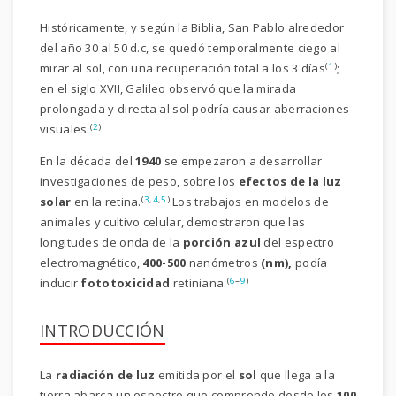
Históricamente, y según la Biblia, San Pablo alrededor
del año 30 al 50 d.c, se quedó temporalmente ciego al
(
1
)
mirar al sol, con una recuperación total a los 3 días
;
en el siglo XVII, Galileo observó que la mirada
prolongada y directa al sol podría causar aberraciones
(
2
)
visuales.
En la década del
1940
se empezaron a desarrollar
investigaciones de peso, sobre los
efectos de la luz
(
3
,
4
,
5
)
solar
en la retina.
Los trabajos en modelos de
animales y cultivo celular, demostraron que las
longitudes de onda de la
porción azul
del espectro
electromagnético,
400-500
nanómetros
(nm),
podía
(
6
–
9
)
inducir
fototoxicidad
retiniana.
INTRODUCCIÓN
La
radiación de luz
emitida por el
sol
que llega a la
tierra abarca un espectro que comprende desde los
100