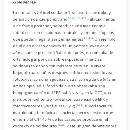
-Soldadores-
La queratitis UV (del soldador”), se asocia con dolor y
(
2
,
41
,
42
,
43
)
sensación de cuerpo extraño.
Habitualmente,
y de forma posterior, se produce una maculopatía
fototóxica, con escotomas centrales y metamorfopsias,
(
2
,
43
)
que pueden llegar a ser permanentes.
. Un ejemplo
de ello es el caso descrito de un hombre joven de 21
años, que se presentó 3 días después, en consulta de
oftalmología, por una sobreexposición mientras
soldaba (soldando con máscara pero sin la visera
bajada); cuatro años después sufrió una lesión foveal
fototóxica, con una agudeza visual corregida de 6/12 en
ambos ojos; en el fondo de ojo se observaba una
hipopigmentación del EPR subfoveal y en la OCT, una
disrupción del centro foveal con ausencial de EPR y
(
44
)
fotorreceptores (ver figuras 1 y 2).
La incidencia de
maculopatía fototóxica es incierta, pero se estima que
en torno al 0.14-15 % de los casos, se produce en el
(
44
)
contexto de soldaduras.
Existe un gran debate sobre