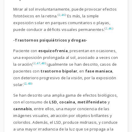
Mirar al sol involuntariamente, puede provocar efectos
(
2
,
46
)
fototóxicos en la retina.
Es más, la simple
exposición solar en parques comunitarios o playas,
(
2
,
46
)
puede conducir a déficits visuales permanentes.
-Trastornos psiquiátricos y drogas-
Paciente con
esquizofrenia
, presentan en ocasiones,
una exposición prolongada al sol, asociado a veces con
(
2
,
47
,
48
)
la oración;
igualmente se han descrito, casos de
pacientes con
trastorno bipolar
, en
fase maniaca
,
con deterioro progresivo de la visión, por la exposición
(
2
,
49
)
solar.
Se han descrito una amplia gama de efectos biológicos,
con el consumo de
LSD, cocaína, metilfenidato
y
cannabis
, entre ellos, una mayor conciencia de las
imágenes visuales, atracción por objetos brillantes y
coloridos. Además, el LSD, produce midriasis, y conduce
a una mayor irradiancia de la luz que se propaga a la