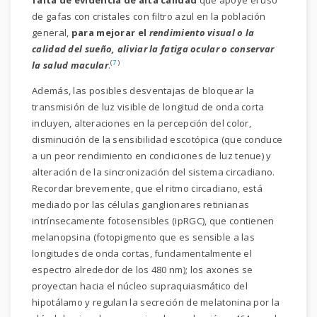
falta de evidencia de alta calidad
que apoye el uso
de gafas con cristales con filtro azul en la población
general,
para mejorar el
rendimiento visual o la
calidad del sueño, aliviar la fatiga ocular o conservar
(
7
)
la salud macular
.
Además, las posibles desventajas de bloquear la
transmisión de luz visible de longitud de onda corta
incluyen, alteraciones en la percepción del color,
disminución de la sensibilidad escotópica (que conduce
a un peor rendimiento en condiciones de luz tenue) y
alteración de la sincronización del sistema circadiano.
Recordar brevemente, que el ritmo circadiano, está
mediado por las células ganglionares retinianas
intrínsecamente fotosensibles (ipRGC), que contienen
melanopsina (fotopigmento que es sensible a las
longitudes de onda cortas, fundamentalmente el
espectro alrededor de los 480 nm); los axones se
proyectan hacia el núcleo supraquiasmático del
hipotálamo y regulan la secreción de melatonina por la