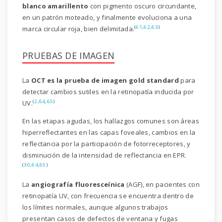
blanco amarillento
con pigmento oscuro circundante,
en un patrón moteado, y finalmente evoluciona a una
(
61
,
62
,
63
)
marca circular roja, bien delimitada.
PRUEBAS DE IMAGEN
La
OCT
es la prueba de imagen gold standard
para
detectar cambios sutiles en la retinopatía inducida por
(
2
,
64
,
65
)
UV.
En las etapas agudas, los hallazgos comunes son áreas
hiperreflectantes en las capas foveales, cambios en la
reflectancia por la participación de fotorreceptores, y
disminución de la intensidad de reflectancia en EPR.
(
30
,
64
,
65
)
La
angiografía fluoresceínica
(AGF), en pacientes con
retinopatía UV, con frecuencia se encuentra dentro de
los límites normales, aunque algunos trabajos
presentan casos de defectos de ventana y fugas