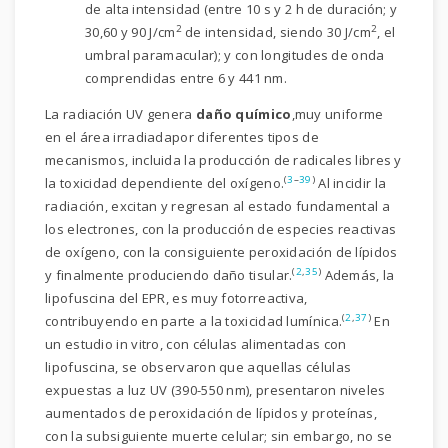
de alta intensidad (entre 10 s y 2 h de duración; y
2
2
30,60 y 90 J/cm
de intensidad, siendo 30 J/cm
, el
umbral paramacular); y con longitudes de onda
comprendidas entre 6 y 441 nm.
La radiación UV genera
daño químico
,muy uniforme
en el área irradiadapor diferentes tipos de
mecanismos, incluida la producción de radicales libres y
(
3
–
39
)
la toxicidad dependiente del oxígeno.
Al incidir la
radiación, excitan y regresan al estado fundamental a
los electrones, con la producción de especies reactivas
de oxígeno, con la consiguiente peroxidación de lípidos
(
2
,
35
)
y finalmente produciendo daño tisular.
Además, la
lipofuscina del EPR, es muy fotorreactiva,
(
2
,
37
)
contribuyendo en parte a la toxicidad lumínica.
En
un estudio in vitro, con células alimentadas con
lipofuscina, se observaron que aquellas células
expuestas a luz UV (390-550 nm), presentaron niveles
aumentados de peroxidación de lípidos y proteínas,
con la subsiguiente muerte celular; sin embargo, no se