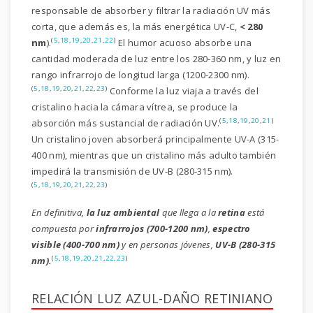
responsable de absorber y filtrar la radiación UV más
corta, que además es, la más energética UV-C,
< 280
(
5
,
18
,
19
,
20
,
21
,
22
)
nm
).
El humor acuoso absorbe una
cantidad moderada de luz entre los 280-360 nm, y luz en
rango infrarrojo de longitud larga (1200-2300 nm).
(
5
,
18
,
19
,
20
,
21
,
22
,
23
)
Conforme la luz viaja a través del
cristalino hacia la cámara vítrea, se produce la
(
5
,
18
,
19
,
20
,
21
)
absorción más sustancial de radiación UV.
Un cristalino joven absorberá principalmente UV-A (315-
400 nm), mientras que un cristalino más adulto también
impedirá la transmisión de UV-B (280-315 nm).
(
5
,
18
,
19
,
20
,
21
,
22
,
23
)
En definitiva,
la luz ambiental
que llega a la
retina
está
compuesta por
infrarrojos (700-1200 nm)
,
espectro
visible (400-700 nm)
y en personas jóvenes,
UV-B (280-315
(
5
,
18
,
19
,
20
,
21
,
22
,
23
)
nm).
RELACIÓN LUZ AZUL-DAÑO RETINIANO