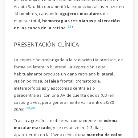
Arabia Saudita documentó la exposición al láser azul en
14 hombres, causando
agujeros maculares
de
espesor total,
hemorragias retinianas
y
alteración
(
58
)
de las capas de la retina
.
PRESENTACIÓN CLÍNICA
La exposición prolongada a la radiación UV produce, de
forma unilateral o bilateral (la exposición solar,
habitualmente produce un daño retiniano bilateral),
visión borrosa, cefalea frontal, cromatopsia,
metamorfopsias y escotomas centrales o
paracentrales; con una AV de cuenta dedos (CD) en
casos graves, pero generalmente varía entre 20/30-
(
59
,
60
)
20/60.
Tras la agresión, se observa comúnmente un
edema
macular marcado
, y se resuelve en 2-3 días,
apareciendo en la fóvea central una
mancha de color