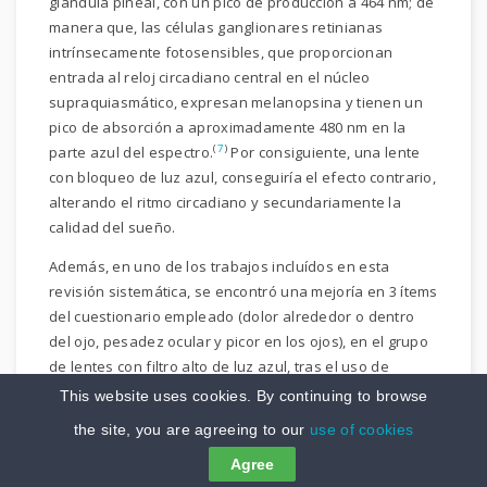
glándula pineal, con un pico de producción a 464 nm; de
manera que, las células ganglionares retinianas
intrínsecamente fotosensibles, que proporcionan
entrada al reloj circadiano central en el núcleo
supraquiasmático, expresan melanopsina y tienen un
pico de absorción a aproximadamente 480 nm en la
(
7
)
parte azul del espectro.
Por consiguiente, una lente
con bloqueo de luz azul, conseguiría el efecto contrario,
alterando el ritmo circadiano y secundariamente la
calidad del sueño.
Además, en uno de los trabajos incluídos en esta
revisión sistemática, se encontró una mejoría en 3 ítems
del cuestionario empleado (dolor alrededor o dentro
del ojo, pesadez ocular y picor en los ojos), en el grupo
de lentes con filtro alto de luz azul, tras el uso de
dispositivos digitales; sin embargo, no especificaron si
This website uses cookies. By continuing to browse
este análisis fue pre-especificado o fue parte de una
the site, you are agreeing to our
use of cookies
(
88
)
comparación post-hoc.
Agree
La
frecuencia crítica de fusión (CFF)
, es la frecuencia