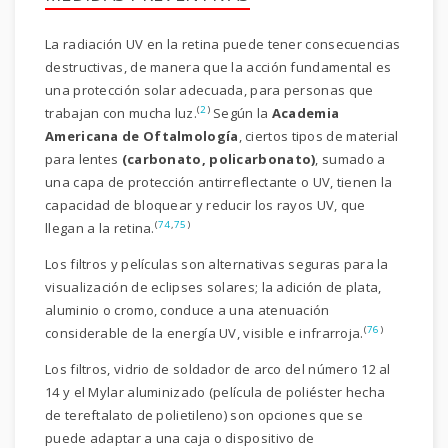
La radiación UV en la retina puede tener consecuencias
destructivas, de manera que la acción fundamental es
una protección solar adecuada, para personas que
(
2
)
trabajan con mucha luz.
Según la
Academia
Americana de Oftalmología
, ciertos tipos de material
para lentes
(carbonato, policarbonato)
, sumado a
una capa de protección antirreflectante o UV, tienen la
capacidad de bloquear y reducir los rayos UV, que
(
74
,
75
)
llegan a la retina.
Los filtros y películas son alternativas seguras para la
visualización de eclipses solares; la adición de plata,
aluminio o cromo, conduce a una atenuación
(
76
)
considerable de la energía UV, visible e infrarroja.
Los filtros, vidrio de soldador de arco del número 12 al
14 y el Mylar aluminizado (película de poliéster hecha
de tereftalato de polietileno) son opciones que se
puede adaptar a una caja o dispositivo de