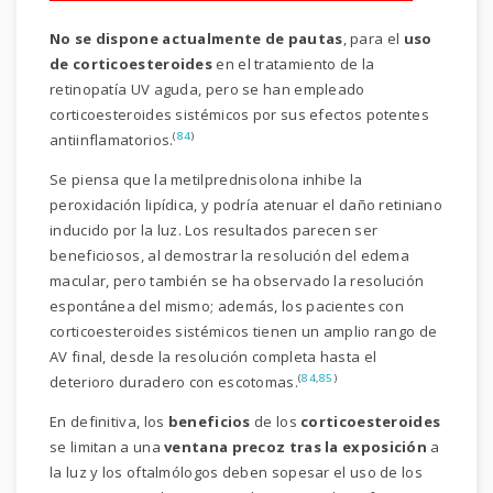
No se dispone actualmente de pautas
, para el
uso
de corticoesteroides
en el tratamiento de la
retinopatía UV aguda, pero se han empleado
corticoesteroides sistémicos por sus efectos potentes
(
84
)
antiinflamatorios.
Se piensa que la metilprednisolona inhibe la
peroxidación lipídica, y podría atenuar el daño retiniano
inducido por la luz. Los resultados parecen ser
beneficiosos, al demostrar la resolución del edema
macular, pero también se ha observado la resolución
espontánea del mismo; además, los pacientes con
corticoesteroides sistémicos tienen un amplio rango de
AV final, desde la resolución completa hasta el
(
84
,
85
)
deterioro duradero con escotomas.
En definitiva, los
beneficios
de los
corticoesteroides
se limitan a una
ventana precoz tras la exposición
a
la luz y los oftalmólogos deben sopesar el uso de los