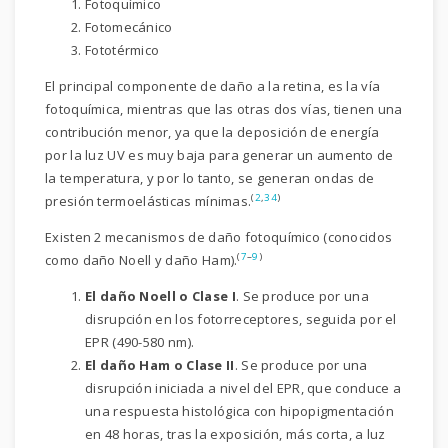
Fotoquímico
Fotomecánico
Fototérmico
El principal componente de daño a la retina, es la vía
fotoquímica, mientras que las otras dos vías, tienen una
contribución menor, ya que la deposición de energía
por la luz UV es muy baja para generar un aumento de
la temperatura, y por lo tanto, se generan ondas de
(
2
,
34
)
presión termoelásticas mínimas.
Existen 2 mecanismos de daño fotoquímico (conocidos
(
7
–
9
)
como daño Noell y daño Ham).
El daño Noell o Clase I
. Se produce por una
disrupción en los fotorreceptores, seguida por el
EPR (490-580 nm).
El daño Ham o Clase II
. Se produce por una
disrupción iniciada a nivel del EPR, que conduce a
una respuesta histológica con hipopigmentación
en 48 horas, tras la exposición, más corta, a luz