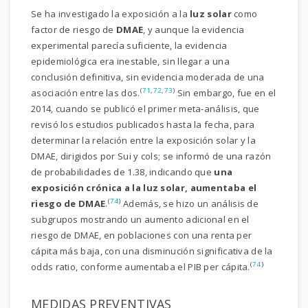
Se ha investigado la exposición a la
luz solar
como
factor de riesgo de
DMAE
, y aunque la evidencia
experimental parecía suficiente, la evidencia
epidemiológica era inestable, sin llegar a una
conclusión definitiva, sin evidencia moderada de una
(
71
,
72
,
73
)
asociación entre las dos.
Sin embargo, fue en el
2014, cuando se publicó el primer meta-análisis, que
revisó los estudios publicados hasta la fecha, para
determinar la relación entre la exposición solar y la
DMAE, dirigidos por Sui y cols; se informó de una razón
de probabilidades de 1.38, indicando que
una
exposición crónica a la luz solar, aumentaba el
(
74
)
riesgo de DMAE
.
Además, se hizo un análisis de
subgrupos mostrando un aumento adicional en el
riesgo de DMAE, en poblaciones con una renta per
cápita más baja, con una disminución significativa de la
(
74
)
odds ratio, conforme aumentaba el PIB per cápita.
MEDIDAS PREVENTIVAS