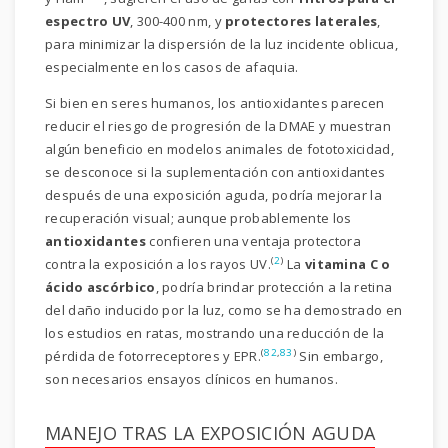
espectro UV
, 300-400 nm, y
protectores laterales
,
para minimizar la dispersión de la luz incidente oblicua,
especialmente en los casos de afaquia.
Si bien en seres humanos, los antioxidantes parecen
reducir el riesgo de progresión de la DMAE y muestran
algún beneficio en modelos animales de fototoxicidad,
se desconoce si la suplementación con antioxidantes
después de una exposición aguda, podría mejorar la
recuperación visual; aunque probablemente los
antioxidantes
confieren una ventaja protectora
(
2
)
contra la exposición a los rayos UV.
La
vitamina C o
ácido ascórbico
, podría brindar protección a la retina
del daño inducido por la luz, como se ha demostrado en
los estudios en ratas, mostrando una reducción de la
(
82
,
83
)
pérdida de fotorreceptores y EPR.
Sin embargo,
son necesarios ensayos clínicos en humanos.
MANEJO TRAS LA EXPOSICIÓN AGUDA