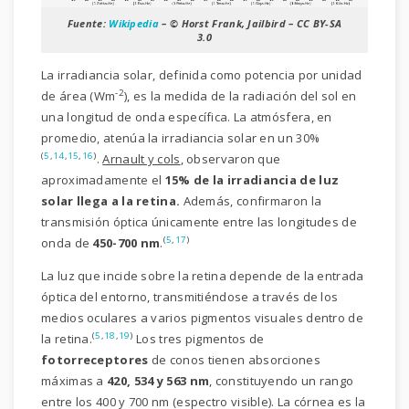
Fuente:
Wikipedia
– © Horst Frank, Jailbird – CC BY-SA
3.0
La irradiancia solar, definida como potencia por unidad
-2
de área (Wm
), es la medida de la radiación del sol en
una longitud de onda específica. La atmósfera, en
promedio, atenúa la irradiancia solar en un 30%
(
5
,
14
,
15
,
16
)
.
Arnault y cols
, observaron que
aproximadamente el
15% de la irradiancia de luz
solar llega a la retina.
Además, confirmaron la
transmisión óptica únicamente entre las longitudes de
(
5
,
17
)
onda de
450-700 nm
.
La luz que incide sobre la retina depende de la entrada
óptica del entorno, transmitiéndose a través de los
medios oculares a varios pigmentos visuales dentro de
(
5
,
18
,
19
)
la retina.
Los tres pigmentos de
fotorreceptores
de conos tienen absorciones
máximas a
420, 534 y 563 nm
, constituyendo un rango
entre los 400 y 700 nm (espectro visible). La córnea es la