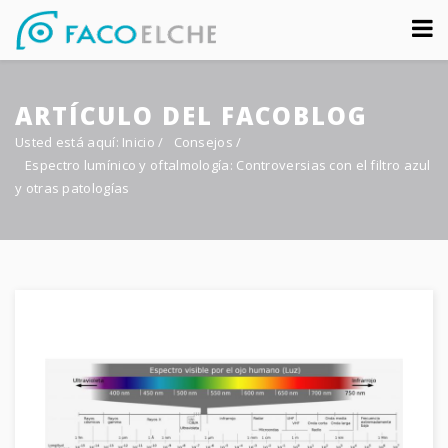
Sobre nosotros
ARTÍCULO DEL FACOBLOG
Congreso
Usted está aquí:
Inicio
/
Consejos
/
Multimedia
Espectro lumínico y oftalmología: Controversias con el filtro azul
y otras patologías
Foro FacoElche
Comunicación
Contacto