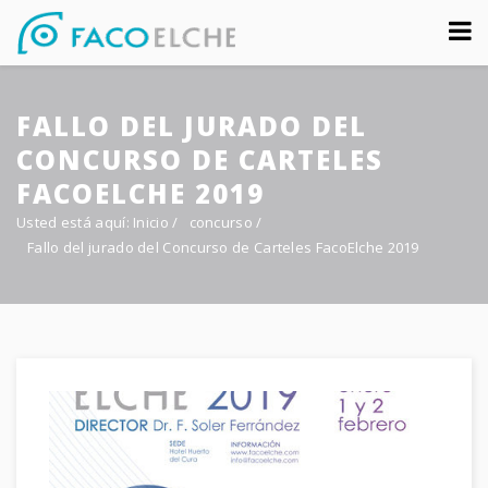
Sobre nosotros
FALLO DEL JURADO DEL
Congreso
CONCURSO DE CARTELES
Multimedia
FACOELCHE 2019
Usted está aquí:
Inicio
/
concurso
/
Foro FacoElche
Fallo del jurado del Concurso de Carteles FacoElche 2019
Comunicación
Contacto