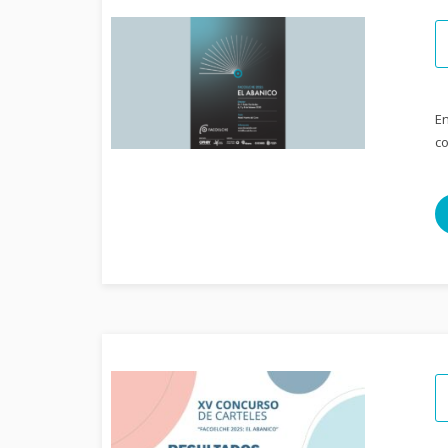
En
co