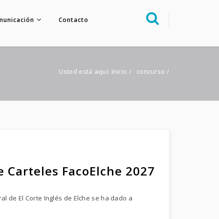
municación
Contacto
Sobre nosotros
Congreso
Usted está aquí:
Inicio
/
concurso
/
Multimedia
Foro FacoElche
Comunicación
Contacto
e Carteles FacoElche 2027
al de El Corte Inglés de Elche se ha dado a