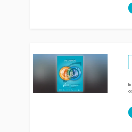
En
co