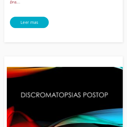
Dra.
…
Leer mas