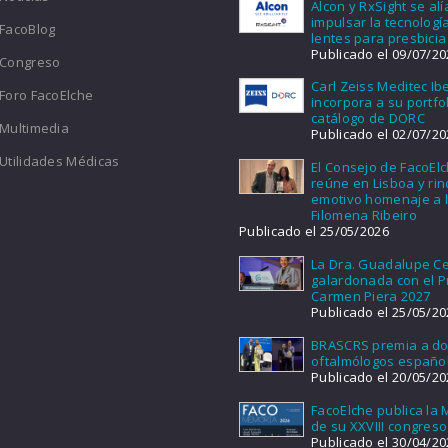
Alcon y RxSight se al
impulsar la tecnologí
FacoBlog
lentes para presbicia
Publicado el 09/07/20
Congreso
Carl Zeiss Meditec Ib
Foro FacoElche
incorpora a su portfol
catálogo de DORC
Multimedia
Publicado el 02/07/20
Utilidades Médicas
El Consejo de FacoEl
reúne en Lisboa y ri
emotivo homenaje a l
Filomena Ribeiro
Publicado el 25/05/2026
La Dra. Guadalupe Ce
galardonada con el 
Carmen Piera 2027
Publicado el 25/05/20
BRASCRS premia a d
oftalmólogos españo
Publicado el 20/05/20
FacoElche publica la
de su XXVIII congreso
Publicado el 30/04/20