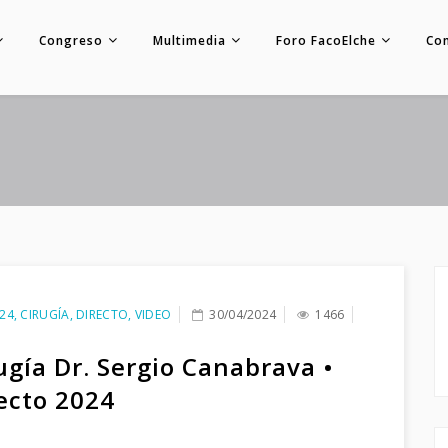
Congreso
Multimedia
Foro FacoElche
Co
24
,
CIRUGÍA
,
DIRECTO
,
VIDEO
30/04/2024
1466
ugía Dr. Sergio Canabrava •
ecto 2024