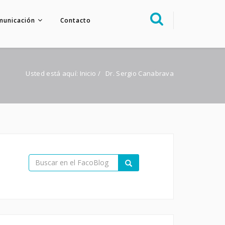
municación
Contacto
Sobre nosotros
Congreso
Usted está aquí:
Inicio
/
Dr. Sergio Canabrava
Multimedia
Foro FacoElche
Comunicación
Contacto