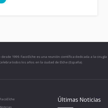
desde 1999. FacoElche es una reunión científica dedicada a la cirugía
celebra todos los años en la ciudad de Elche (España).
Últimas Noticias
FacoElche
Noticias