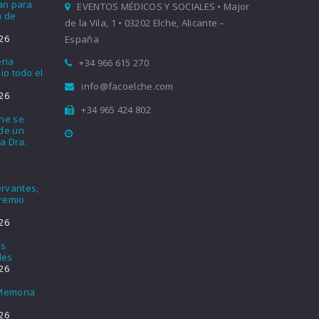
ían para
EVENTOS MÉDICOS Y SOCIALES • Major
a de
de la Vila, 1 • 03202 Elche, Alicante –
26
España
eria
+34 966 615 270
io todo el
info@facoelche.com
26
+34 965 424 802
che se
nde un
a Dra.
rvantes,
Premio
26
os
les
26
 Memoria
26