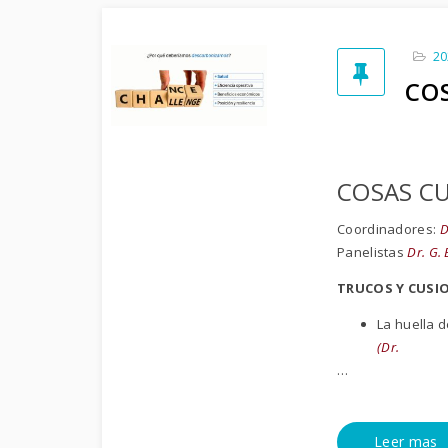
20
CO
COSAS CU
Coordinadores:
D
Panelistas
Dr. G.
TRUCOS Y CUSI
La huella 
(Dr.
…
Leer mas