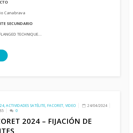
ECTO
rgio Canabrava
NTE SECUNDARIO
A FLANGED TECHNIQUE…
24
,
ACTIVIDADES SATÉLITE
,
FACORET
,
VIDEO
24/04/2024
85
0
ORET 2024 – FIJACIÓN DE
NTES