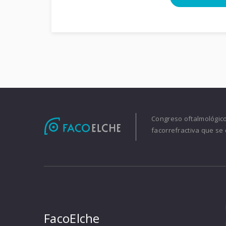
Congreso oftalmológico 
facorrefractiva que se 
FacoElche