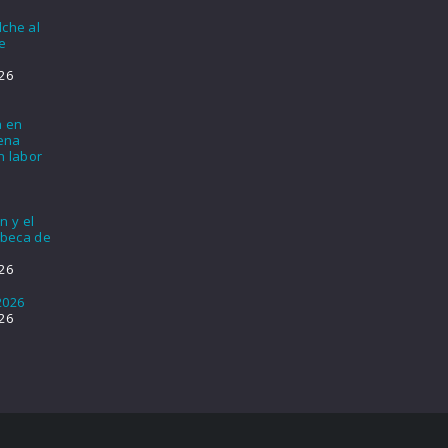
lche al
e
26
a en
lena
n labor
n y el
 beca de
26
2026
26