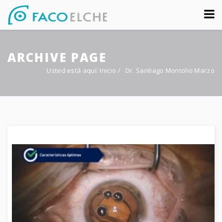
Sobre nosotros
ARCHIVE PAGE
Congreso
Usted está aquí:
Inicio
/
Dr. Santiago Montolio Marzo
Multimedia
Foro FacoElche
Comunicación
Contacto