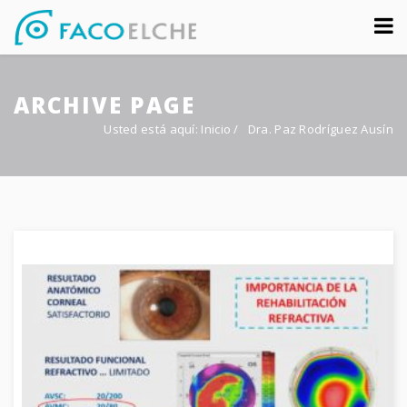
Sobre nosotros
ARCHIVE PAGE
Congreso
Usted está aquí:
Inicio
/
Dra. Paz Rodríguez Ausín
Multimedia
Foro FacoElche
Comunicación
Contacto