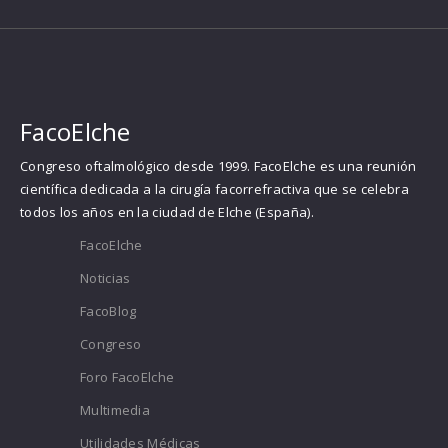
FacoElche
Congreso oftalmológico desde 1999. FacoElche es una reunión
científica dedicada a la cirugía facorrefractiva que se celebra
todos los años en la ciudad de Elche (España).
FacoElche
Noticias
FacoBlog
Congreso
Foro FacoElche
Multimedia
Utilidades Médicas