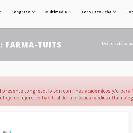
Congreso
Multimedia
Foro FacoElche
Co
: FARMA-TUITS
Usted está aquí
 presente congreso, lo son con fines académicos y/o para f
flejo del ejercicio habitual de la práctica médica oftalmológ
0