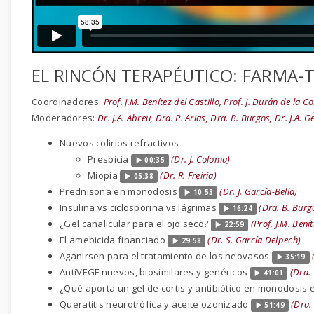
EL RINCÓN TERAPÉUTICO: FARMA-T
Coordinadores:
Prof. J.M. Benítez del Castillo, Prof. J. Durán de la Co
Moderadores:
Dr. J.A. Abreu, Dra. P. Arias, Dra. B. Burgos, Dr. J.A.
Nuevos colirios refractivos
Presbicia
(Dr. J. Coloma)
00:35
Miopía
(Dr. R. Freiría)
05:38
Prednisona en monodosis
(Dr. J. García-Bella)
10:53
Insulina vs ciclosporina vs lágrimas
(Dra. B. Burg
16:24
¿Gel canalicular para el ojo seco?
(Prof. J.M. Benít
22:59
El amebicida financiado
(Dr. S. García Delpech)
29:58
Aganirsen para el tratamiento de los neovasos
35:19
AntiVEGF nuevos, biosimilares y genéricos
(Dra. 
41:01
¿Qué aporta un gel de cortis y antibiótico en monodosis 
Queratitis neurotrófica y aceite ozonizado
(Dra.
51:49