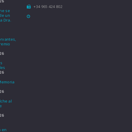
26
+34 965 424 802
che se
nde un
a Dra.
rvantes,
Premio
26
os
les
26
 Memoria
26
lche al
e
26
a en