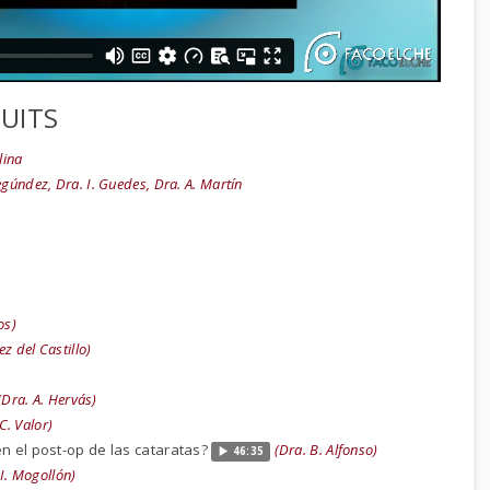
UITS
lina
 Gegúndez, Dra. I. Guedes, Dra. A. Martín
os)
ez del Castillo)
(Dra. A. Hervás)
C. Valor)
en el post-op de las cataratas?
(Dra. B. Alfonso)
46:35
 I. Mogollón)