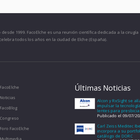
desde 1999. FacoElche es una reunión científica dedicada a la cirugía
celebra todos los años en la ciudad de Elche (España).
Últimas Noticias
FacoElche
Noticias
Alcon y RxSight se al
impulsar la tecnologí
FacoBlog
lentes para presbicia
Publicado el 09/07/20
Congreso
Carl Zeiss Meditec Ib
Foro FacoElche
incorpora a su portfol
catálogo de DORC
Multimedia