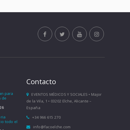
Contacto
ían para
EVENTOS MÉDICOS Y SOCIALES • Major
a de
de la Vila, 1 • 03202 Elche, Alicante –
26
España
eria
+34 966 615 270
io todo el
info@facoelche.com