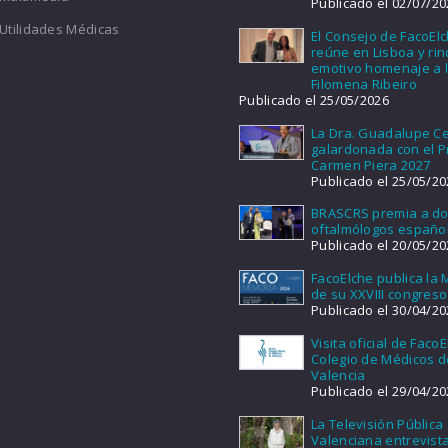
Publicado el 02/07/20
Utilidades Médicas
El Consejo de FacoEl
reúne en Lisboa y ri
emotivo homenaje a l
Filomena Ribeiro
Publicado el 25/05/2026
La Dra. Guadalupe Ce
galardonada con el 
Carmen Piera 2027
Publicado el 25/05/20
BRASCRS premia a d
oftalmólogos españo
Publicado el 20/05/20
FacoElche publica la
de su XXVIII congreso
Publicado el 30/04/20
Visita oficial de FacoE
Colegio de Médicos d
Valencia
Publicado el 29/04/20
La Televisión Pública
Valenciana entrevist