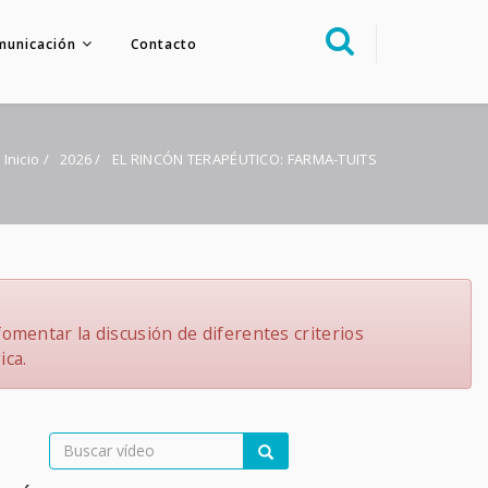
municación
Contacto
Sobre nosotros
Congreso
:
Inicio
/
2026
/
EL RINCÓN TERAPÉUTICO: FARMA-TUITS
Multimedia
Foro FacoElche
Comunicación
Contacto
omentar la discusión de diferentes criterios
ica.