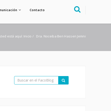
municación
Contacto
Sobre nosotros
Congreso
sted está aquí:
Inicio
/
Dra. Noceiba Ben Hassen Jemni
Multimedia
Foro FacoElche
Comunicación
Contacto