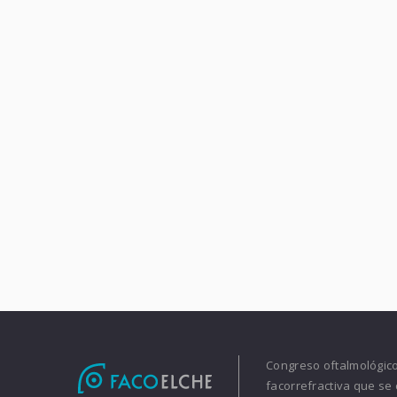
Congreso oftalmológico 
facorrefractiva que se 