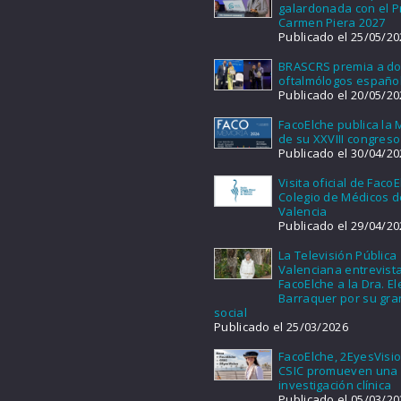
galardonada con el 
Carmen Piera 2027
Publicado el 25/05/20
BRASCRS premia a d
oftalmólogos españo
Publicado el 20/05/20
FacoElche publica la
de su XXVIII congreso
Publicado el 30/04/20
Visita oficial de FacoE
Colegio de Médicos d
Valencia
Publicado el 29/04/20
La Televisión Pública
Valenciana entrevist
FacoElche a la Dra. E
Barraquer por su gra
social
Publicado el 25/03/2026
FacoElche, 2EyesVisio
CSIC promueven una
investigación clínica
Publicado el 05/03/20