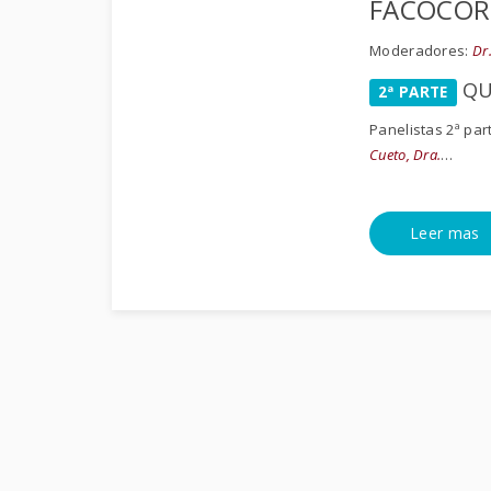
FACOCÓR
Moderadores:
Dr
QUE
2ª PARTE
Panelistas 2ª par
Cueto, Dra.
…
Leer mas