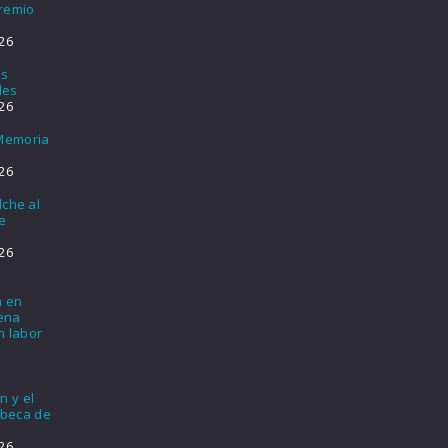
Premio
26
os
les
26
 Memoria
26
lche al
e
26
a en
lena
n labor
n y el
 beca de
26