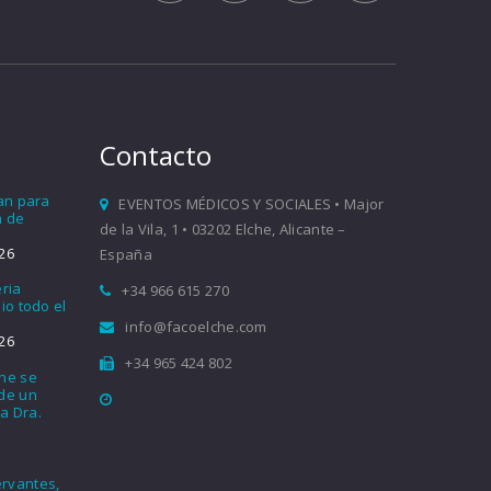
Contacto
ían para
EVENTOS MÉDICOS Y SOCIALES • Major
a de
de la Vila, 1 • 03202 Elche, Alicante –
26
España
eria
+34 966 615 270
io todo el
info@facoelche.com
26
+34 965 424 802
che se
nde un
a Dra.
rvantes,