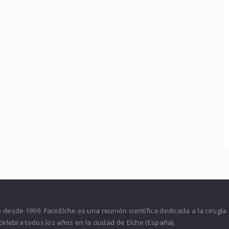
desde 1999. FacoElche es una reunión científica dedicada a la cirugía
celebra todos los años en la ciudad de Elche (España).