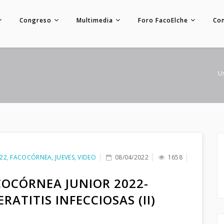
Congreso
Multimedia
Foro FacoElche
Co
U
22
,
FACOCÓRNEA
,
JUEVES
,
VIDEO
08/04/2022
1658
COCÓRNEA JUNIOR 2022-
RATITIS INFECCIOSAS (II)