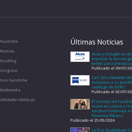
Últimas Noticias
FacoElche
Noticias
Alcon y RxSight se al
impulsar la tecnologí
FacoBlog
lentes para presbicia
Publicado el 09/07/20
Congreso
Carl Zeiss Meditec Ib
Foro FacoElche
incorpora a su portfol
catálogo de DORC
Multimedia
Publicado el 02/07/20
Utilidades Médicas
El Consejo de FacoEl
reúne en Lisboa y ri
emotivo homenaje a l
Filomena Ribeiro
Publicado el 25/05/2026
La Dra. Guadalupe Ce