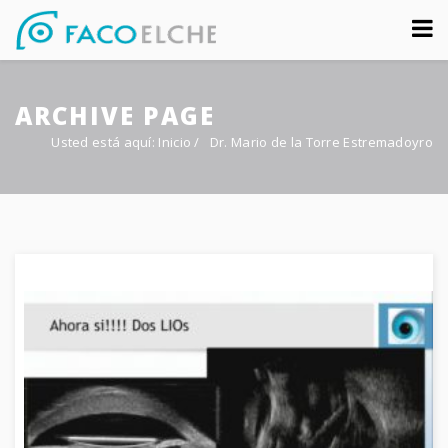
Sobre nosotros
ARCHIVE PAGE
Congreso
Usted está aquí:
Inicio
/
Dr. Mario de la Torre Estremadoyro
Multimedia
Foro FacoElche
Comunicación
Contacto