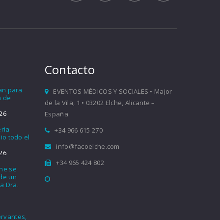
Contacto
ían para
EVENTOS MÉDICOS Y SOCIALES • Major
a de
de la Vila, 1 • 03202 Elche, Alicante –
26
España
eria
+34 966 615 270
io todo el
info@facoelche.com
26
+34 965 424 802
che se
nde un
a Dra.
rvantes,