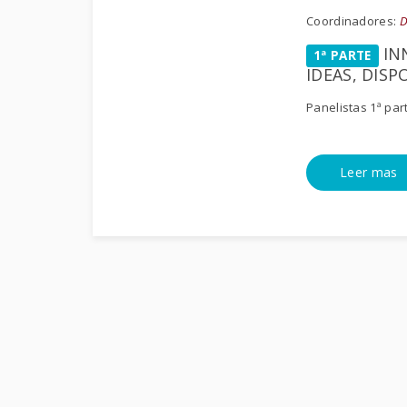
Coordinadores:
D
IN
1ª PARTE
IDEAS, DISP
Panelistas 1ª par
Leer mas