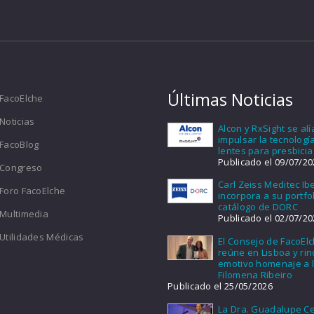
Últimas Noticias
FacoElche
Noticias
Alcon y RxSight se al
impulsar la tecnologí
FacoBlog
lentes para presbicia
Publicado el 09/07/20
Congreso
Carl Zeiss Meditec Ib
Foro FacoElche
incorpora a su portfol
catálogo de DORC
Multimedia
Publicado el 02/07/20
Utilidades Médicas
El Consejo de FacoEl
reúne en Lisboa y ri
emotivo homenaje a l
Filomena Ribeiro
Publicado el 25/05/2026
La Dra. Guadalupe Ce