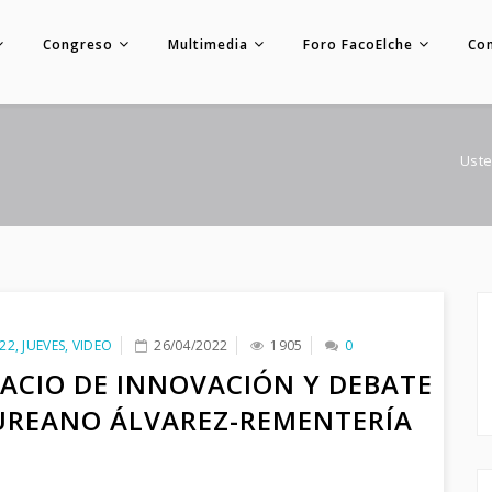
Congreso
Multimedia
Foro FacoElche
Co
Uste
22
,
JUEVES
,
VIDEO
26/04/2022
1905
0
PACIO DE INNOVACIÓN Y DEBATE
UREANO ÁLVAREZ-REMENTERÍA