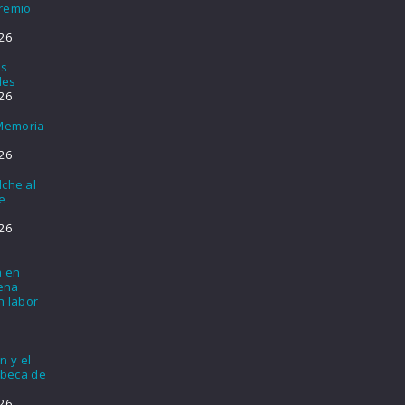
Premio
26
os
les
26
 Memoria
26
lche al
e
26
a en
lena
n labor
n y el
 beca de
26