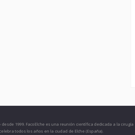
desde 1999. FacoElche es una reunión científica dedicada a la cirugía
celebra todos los años en la ciudad de Elche (España).