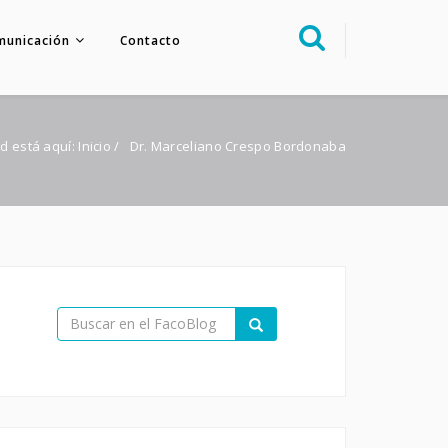
municación
Contacto
Sobre nosotros
Congreso
d está aquí:
Inicio
/
Dr. Marceliano Crespo Bordonaba
Multimedia
Foro FacoElche
Comunicación
Contacto