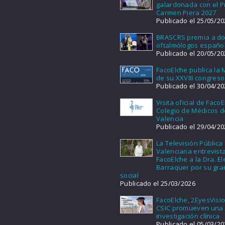
galardonada con el 
Carmen Piera 2027
Publicado el 25/05/20
BRASCRS premia a d
oftalmólogos españo
Publicado el 20/05/20
FacoElche publica la
de su XXVIII congreso
Publicado el 30/04/20
Visita oficial de FacoE
Colegio de Médicos d
Valencia
Publicado el 29/04/20
La Televisión Pública
Valenciana entrevist
FacoElche a la Dra. E
Barraquer por su gra
social
Publicado el 25/03/2026
FacoElche, 2EyesVisio
CSIC promueven una
investigación clínica
Publicado el 05/03/20