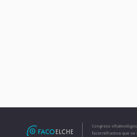
Congreso oftalmológico 
facorrefractiva que se 