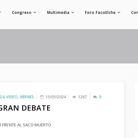
Congreso
Multimedia
Foro FacoElche
Co
24
,
VIDEO
,
VIERNES
15/05/2024
1267
0
 GRAN DEBATE
M FRENTE AL SACO MUERTO