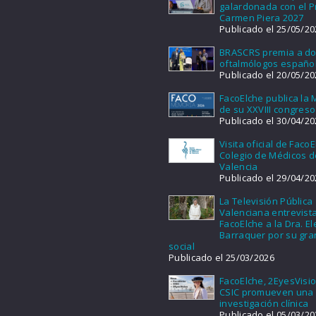
galardonada con el 
Carmen Piera 2027
Publicado el 25/05/20
BRASCRS premia a d
oftalmólogos españo
Publicado el 20/05/20
FacoElche publica la
de su XXVIII congreso
Publicado el 30/04/20
Visita oficial de FacoE
Colegio de Médicos d
Valencia
Publicado el 29/04/20
La Televisión Pública
Valenciana entrevist
FacoElche a la Dra. E
Barraquer por su gra
social
Publicado el 25/03/2026
FacoElche, 2EyesVisio
CSIC promueven una
investigación clínica
Publicado el 05/03/20