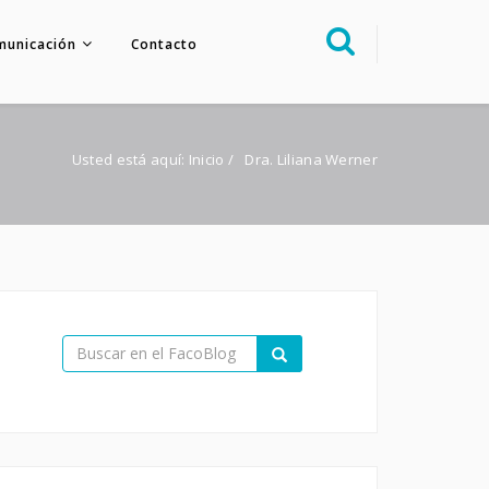
municación
Contacto
Sobre nosotros
Congreso
Usted está aquí:
Inicio
/
Dra. Liliana Werner
Multimedia
Foro FacoElche
Comunicación
Contacto