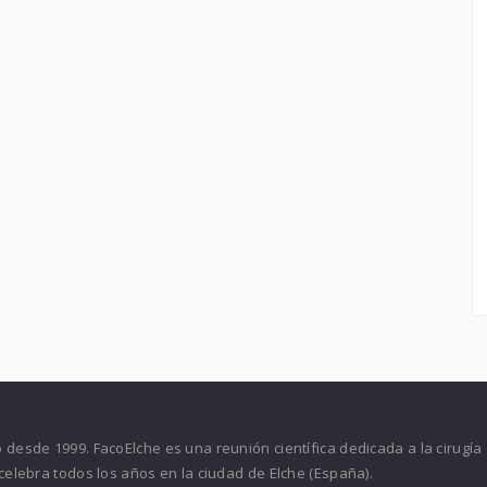
desde 1999. FacoElche es una reunión científica dedicada a la cirugía
celebra todos los años en la ciudad de Elche (España).