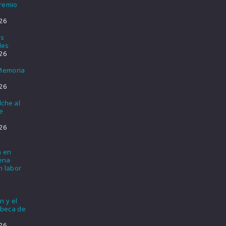
Premio
26
os
les
26
 Memoria
26
lche al
e
26
a en
lena
n labor
n y el
 beca de
26