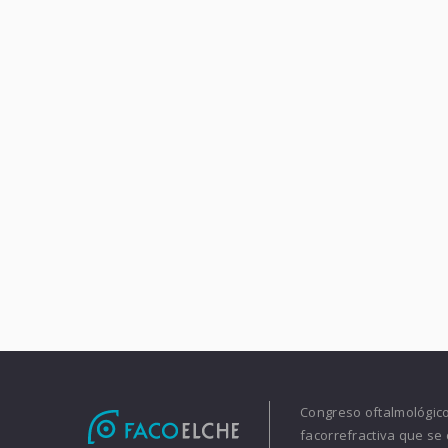
Congreso oftalmológico 
facorrefractiva que se 