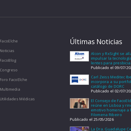
Últimas Noticias
FacoElche
Noticias
Alcon y RxSight se al
impulsar la tecnologí
FacoBlog
lentes para presbicia
Publicado el 09/07/20
Congreso
Carl Zeiss Meditec Ib
Foro FacoElche
incorpora a su portfol
catálogo de DORC
Multimedia
Publicado el 02/07/20
Utilidades Médicas
El Consejo de FacoEl
reúne en Lisboa y ri
emotivo homenaje a l
Filomena Ribeiro
Publicado el 25/05/2026
La Dra. Guadalupe Ce