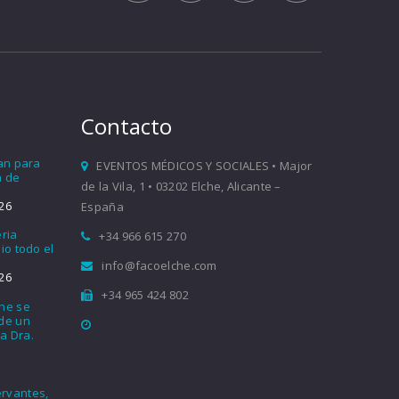
Contacto
ían para
EVENTOS MÉDICOS Y SOCIALES • Major
a de
de la Vila, 1 • 03202 Elche, Alicante –
26
España
eria
+34 966 615 270
io todo el
info@facoelche.com
26
+34 965 424 802
che se
nde un
a Dra.
rvantes,