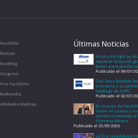
Últimas Noticias
FacoElche
Noticias
Alcon y RxSight se al
impulsar la tecnologí
FacoBlog
lentes para presbicia
Publicado el 09/07/20
Congreso
Carl Zeiss Meditec Ib
Foro FacoElche
incorpora a su portfol
catálogo de DORC
Multimedia
Publicado el 02/07/20
Utilidades Médicas
El Consejo de FacoEl
reúne en Lisboa y ri
emotivo homenaje a l
Filomena Ribeiro
Publicado el 25/05/2026
La Dra. Guadalupe Ce