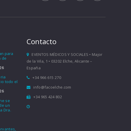
Contacto
ían para
EVENTOS MÉDICOS Y SOCIALES • Major
a de
de la Vila, 1 • 03202 Elche, Alicante –
26
España
eria
+34 966 615 270
io todo el
info@facoelche.com
26
+34 965 424 802
che se
nde un
a Dra.
rvantes,