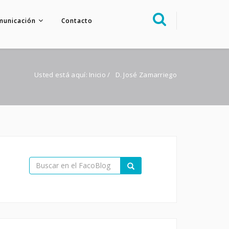
municación
Contacto
Sobre nosotros
Congreso
Usted está aquí:
Inicio
/
D. José Zamarriego
Multimedia
Foro FacoElche
Comunicación
Contacto