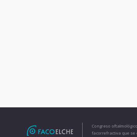
Congreso oftalmológico 
facorrefractiva que se 