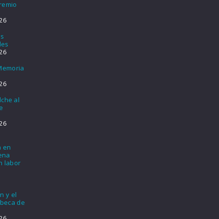
Premio
26
os
les
26
 Memoria
26
lche al
e
26
a en
lena
n labor
n y el
 beca de
26