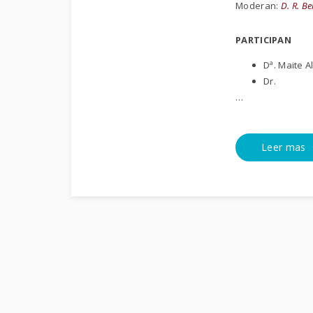
Moderan:
D. R. Be
PARTICIPAN
Dª. Maite A
Dr.
…
Leer mas