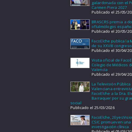
galardonada con el 
Carmen Piera 2027
Publicado el 25/05/20
BRASCRS premia a d
oftalmólogos españo
Publicado el 20/05/20
FacoElche publica la
de su XXVIII congreso
Publicado el 30/04/20
Visita oficial de FacoE
Colegio de Médicos d
Valencia
Publicado el 29/04/20
La Televisión Pública
Valenciana entrevist
FacoElche a la Dra. E
Barraquer por su gra
social
Publicado el 25/03/2026
FacoElche, 2EyesVisio
CSIC promueven una
investigación clínica
Publicado el 05/03/20