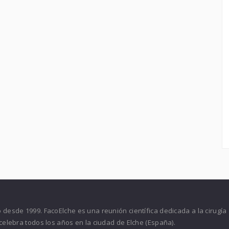
desde 1999. FacoElche es una reunión científica dedicada a la cirugía
celebra todos los años en la ciudad de Elche (España).