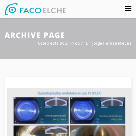
Sobre nosotros
ARCHIVE PAGE
Congreso
Usted está aquí:
Inicio
/
Dr. Jorge Peraza Nieves
Multimedia
Foro FacoElche
Comunicación
Contacto