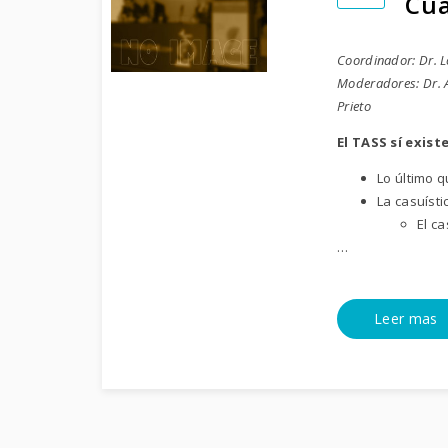
Cua
Coordinador: Dr. L
Moderadores: Dr. Ag
Prieto
El TASS sí exist
Lo último q
La casuísti
El ca
…
Leer mas