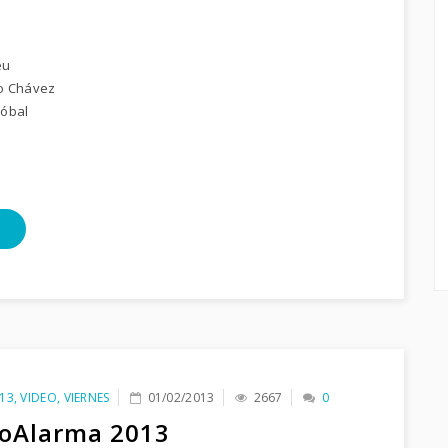
S
eu
o Chávez
stóbal
13
,
VIDEO
,
VIERNES
01/02/2013
2667
0
oAlarma 2013