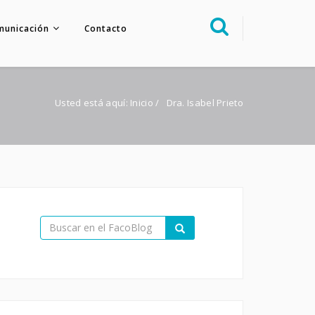
municación
Contacto
Sobre nosotros
Congreso
Usted está aquí:
Inicio
/
Dra. Isabel Prieto
Multimedia
Foro FacoElche
Comunicación
Contacto