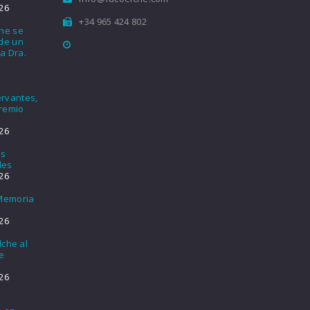
26
+34 965 424 802
che se
nde un
a Dra.
rvantes,
Premio
26
os
les
26
 Memoria
26
lche al
e
26