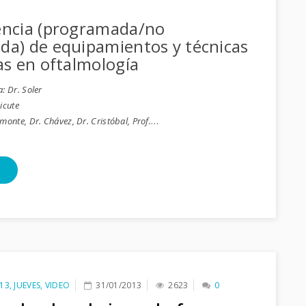
encia (programada/no
a) de equipamientos y técnicas
as en oftalmología
: Dr. Soler
icute
onte, Dr. Chávez, Dr. Cristóbal, Prof.
…
13
,
JUEVES
,
VIDEO
31/01/2013
2623
0