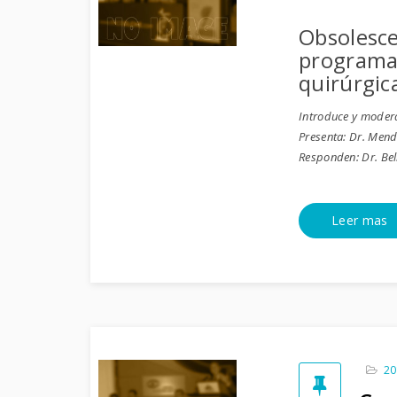
Obsolesc
programad
quirúrgic
Introduce y modera
Presenta: Dr. Mend
Responden: Dr. Belm
Leer mas
20