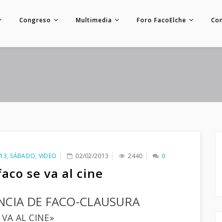
Congreso
Multimedia
Foro FacoElche
Co
13
,
SÁBADO
,
VIDEO
02/02/2013
2440
0
faco se va al cine
NCIA DE FACO-CLAUSURA
 VA AL CINE»