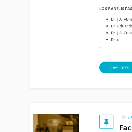
LOS PANELISTA
Dr. J.A. Abr
Dr. Eduard
Dr. J.A. Cri
Dra.
…
Leer mas
20
Fac