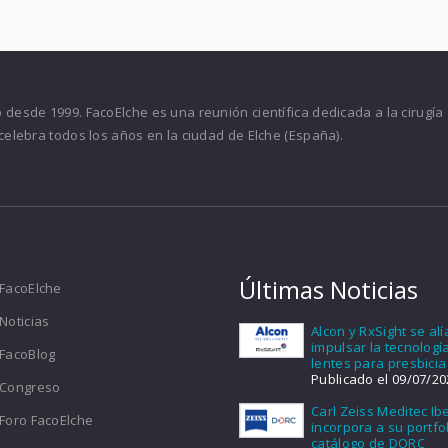
desde 1999. FacoElche es una reunión científica dedicada a la cirugía
celebra todos los años en la ciudad de Elche (España).
Últimas Noticias
FacoElche
Noticias
Alcon y RxSight se al
impulsar la tecnologí
FacoBlog
lentes para presbicia
Publicado el 09/07/20
Congreso
Carl Zeiss Meditec Ib
Foro FacoElche
incorpora a su portfol
catálogo de DORC