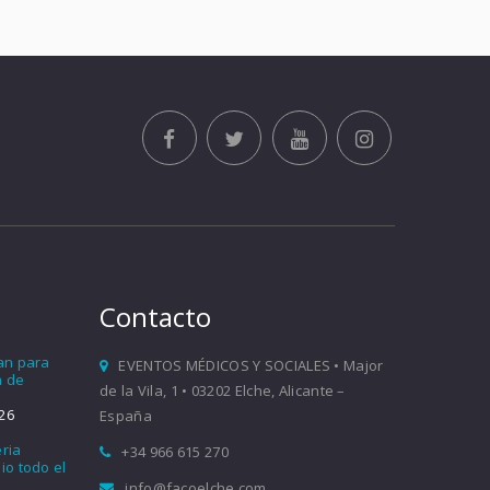
Contacto
ían para
EVENTOS MÉDICOS Y SOCIALES • Major
a de
de la Vila, 1 • 03202 Elche, Alicante –
26
España
eria
+34 966 615 270
io todo el
info@facoelche.com