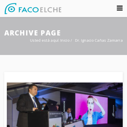
Sobre nosotros
ARCHIVE PAGE
Congreso
Usted está aquí:
Inicio
/
Dr. Ignacio Cañas Zamarra
Multimedia
Foro FacoElche
Comunicación
Contacto