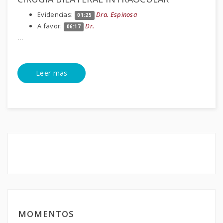
Evidencias:
Dra. Espinosa
01:25
A favor:
Dr.
06:17
…
Leer mas
MOMENTOS