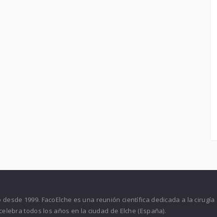
desde 1999. FacoElche es una reunión científica dedicada a la cirugía
celebra todos los años en la ciudad de Elche (España).