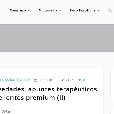
Congreso
Multimedia
Foro FacoElche
Co
11
,
SÁBADO
,
VIDEO
05/02/2011
2107
0
edades, apuntes terapéuticos
e lentes premium (II)
. Galvis