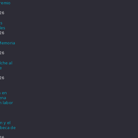
Premio
26
os
les
26
 Memoria
26
lche al
e
26
a en
lena
n labor
n y el
 beca de
26