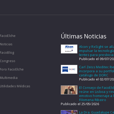
Últimas Noticias
FacoElche
Noticias
Alcon y RxSight se al
impulsar la tecnologí
FacoBlog
lentes para presbicia
Publicado el 09/07/20
Congreso
Carl Zeiss Meditec Ib
Foro FacoElche
incorpora a su portfol
catálogo de DORC
Multimedia
Publicado el 02/07/20
Utilidades Médicas
El Consejo de FacoEl
reúne en Lisboa y ri
emotivo homenaje a l
Filomena Ribeiro
Publicado el 25/05/2026
La Dra. Guadalupe Ce