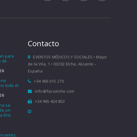
Contacto
ían para
EVENTOS MÉDICOS Y SOCIALES • Major
a de
de la Vila, 1 • 03202 Elche, Alicante –
26
España
eria
+34 966 615 270
io todo el
info@facoelche.com
26
+34 965 424 802
che se
nde un
a Dra.
rvantes,