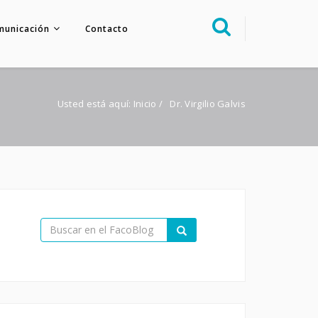
municación
Contacto
Sobre nosotros
Congreso
Usted está aquí:
Inicio
/
Dr. Virgilio Galvis
Multimedia
Foro FacoElche
Comunicación
Contacto