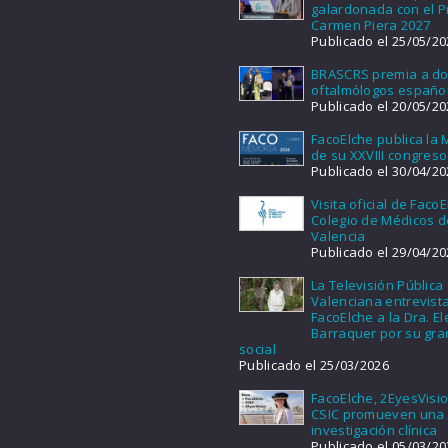
galardonada con el 
Carmen Piera 2027
Publicado el 25/05/20
BRASCRS premia a d
oftalmólogos españo
Publicado el 20/05/20
FacoElche publica la
de su XXVIII congreso
Publicado el 30/04/20
Visita oficial de FacoE
Colegio de Médicos d
Valencia
Publicado el 29/04/20
La Televisión Pública
Valenciana entrevist
FacoElche a la Dra. E
Barraquer por su gra
social
Publicado el 25/03/2026
FacoElche, 2EyesVisio
CSIC promueven una
investigación clínica
Publicado el 05/03/20