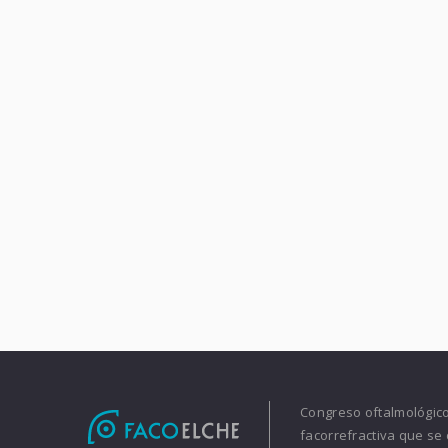
Congreso oftalmológico 
facorrefractiva que se 