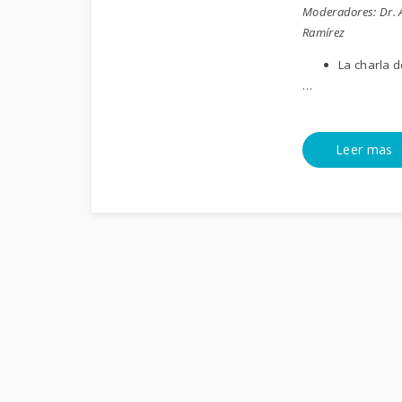
Moderadores: Dr. Ab
Ramírez
La charla d
…
Leer mas